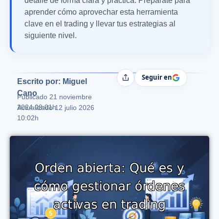
detalle de forma clara y práctica. Prepárate para
aprender cómo aprovechar esta herramienta
clave en el trading y llevar tus estrategias al
siguiente nivel.
Seguir en
Compartir
Escrito por: Miguel
Cano
Publicado
21 noviembre
2024 09:01h
Actualizado 12 julio 2026
10:02h