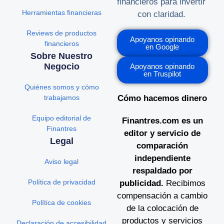
financieros para invertir
Herramientas financieras
con claridad.
Reviews de productos
Apoyanos opinando
financieros
en Google
Sobre Nuestro
Negocio
Apoyanos opinando
en Truspilot
Quiénes somos y cómo
trabajamos
Cómo hacemos dinero
Equipo editorial de
Finantres.com es un
Finantres
editor y servicio de
Legal
comparación
independiente
Aviso legal
respaldado por
Política de privacidad
publicidad.
Recibimos
compensación a cambio
Política de cookies
de la colocación de
productos y servicios
Declaración de accesibilidad