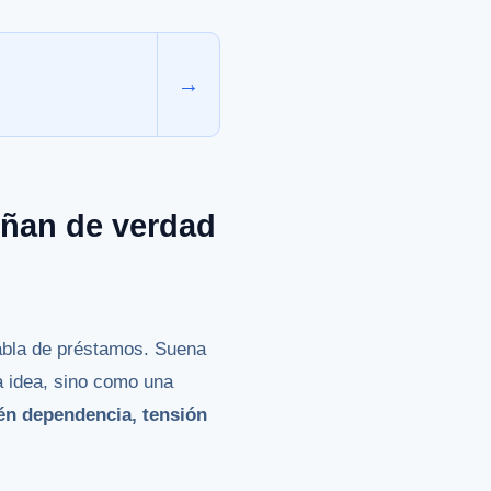
→
eñan de verdad
abla de préstamos. Suena
a idea, sino como una
én dependencia, tensión