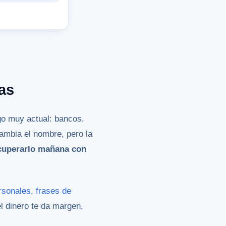
tas
go muy actual: bancos,
Cambia el nombre, pero la
ecuperarlo mañana con
rsonales
,
frases de
el dinero te da margen,