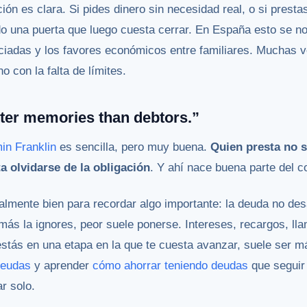
cción es clara. Si pides dinero sin necesidad real, o si pres
do una puerta que luego cuesta cerrar. En España esto se n
nciadas y los favores económicos entre familiares. Muchas 
o con la falta de límites.
tter memories than debtors.”
in Franklin
es sencilla, pero muy buena.
Quien presta no s
a olvidarse de la obligación
. Y ahí nace buena parte del co
almente bien para recordar algo importante: la deuda no de
más la ignores, peor suele ponerse. Intereses, recargos, l
estás en una etapa en la que te cuesta avanzar, suele ser má
deudas
y aprender
cómo ahorrar teniendo deudas
que seguir
r solo.