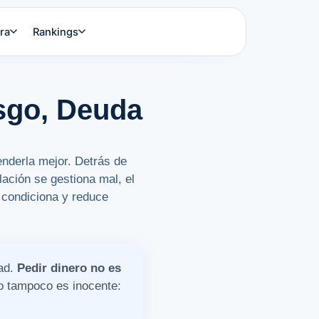
ra
Rankings
sgo, Deuda
enderla mejor. Detrás de
lación se gestiona mal, el
 condiciona y reduce
dad.
Pedir dinero no es
lo tampoco es inocente: