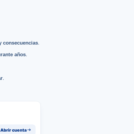
 y consecuencias
.
rante años
.
ar
.
Abrir cuenta