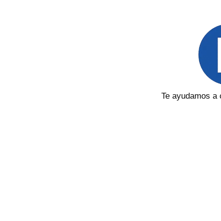
Te ayudamos a c
Cómo hacemos dinero
Finantres.com es un editor y servicio de comparación i
servicios patrocinados, o por hacer clic en ciertos enlaces 
los productos dentro de las categorías de listados, excepto 
se ofrece en tu área, también pueden afectar cómo y dónde