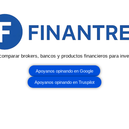
omparar brokers, bancos y productos financieros para invert
Apoyanos opinando en Google
Apoyanos opinando en Truspilot
ndependiente respaldado por publicidad.
Recibimos compen
publicados en nuestro sitio. Por lo tanto, esta compensación
donde esté prohibido por la ley. Otros factores, como nuestr
 aparecen los productos en este sitio. Aunque nos esforzam