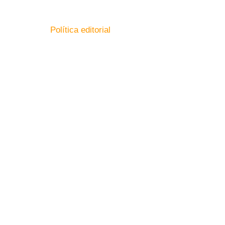
le en nuestra
Política editorial
.
LC