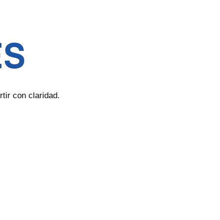
ir con claridad.
sación a cambio de la colocación de productos y
 puede afectar la forma, el lugar y el orden en que aparecen
as propias reglas exclusivas del sitio web o si un producto
os por proporcionar una amplia gama de ofertas, Finantres