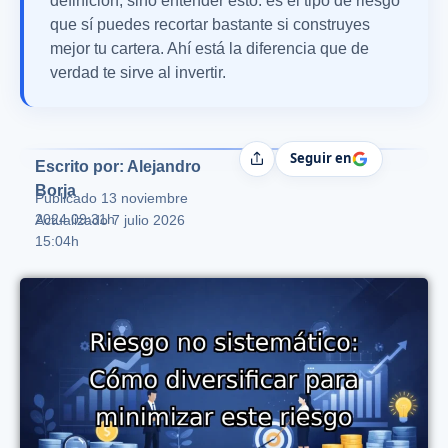
definición, sino entender esto: es el tipo de riesgo
que sí puedes recortar bastante si construyes
mejor tu cartera. Ahí está la diferencia que de
verdad te sirve al invertir.
Seguir en
Compartir
Escrito por: Alejandro
Borja
Publicado
13 noviembre
2024 09:31h
Actualizado 7 julio 2026
15:04h