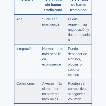
sin banco
de banco
tradicional
tradicional
Alta
Suele ser
Puede
más rápida
requerir más
negociación y
documentació
n
Integración
Normalmente
Puede
más sencilla
depender de
en
Redsys,
ecommerce
plugins o
soporte
técnico
Comisiones
A veces más
Pueden ser
claras, pero
competitivas
no siempre
si negocias
más bajas
volumen