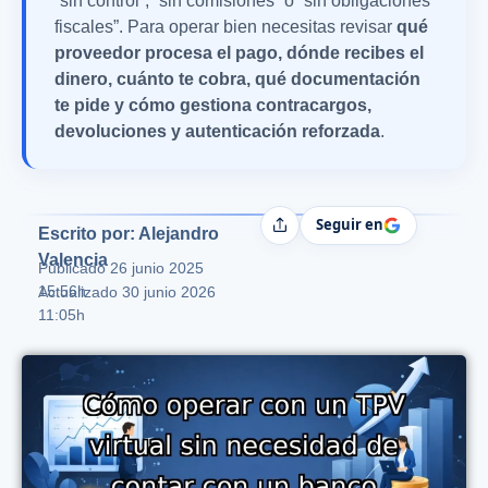
“sin control”, “sin comisiones” o “sin obligaciones
fiscales”. Para operar bien necesitas revisar
qué
proveedor procesa el pago, dónde recibes el
dinero, cuánto te cobra, qué documentación
te pide y cómo gestiona contracargos,
devoluciones y autenticación reforzada
.
Seguir en
Compartir
Escrito por: Alejandro
Valencia
Publicado
26 junio 2025
15:56h
Actualizado 30 junio 2026
11:05h