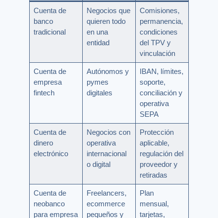
Cuenta de
Negocios que
Comisiones,
banco
quieren todo
permanencia,
tradicional
en una
condiciones
entidad
del TPV y
vinculación
Cuenta de
Autónomos y
IBAN, límites,
empresa
pymes
soporte,
fintech
digitales
conciliación y
operativa
SEPA
Cuenta de
Negocios con
Protección
dinero
operativa
aplicable,
electrónico
internacional
regulación del
o digital
proveedor y
retiradas
Cuenta de
Freelancers,
Plan
neobanco
ecommerce
mensual,
para empresa
pequeños y
tarjetas,