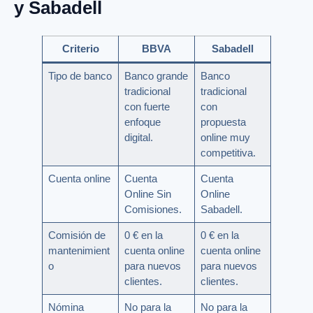
y Sabadell
Criterio
BBVA
Sabadell
Tipo de banco
Banco grande
Banco
tradicional
tradicional
con fuerte
con
enfoque
propuesta
digital.
online muy
competitiva.
Cuenta online
Cuenta
Cuenta
Online Sin
Online
Comisiones.
Sabadell.
Comisión de
0 € en la
0 € en la
mantenimient
cuenta online
cuenta online
o
para nuevos
para nuevos
clientes.
clientes.
Nómina
No para la
No para la