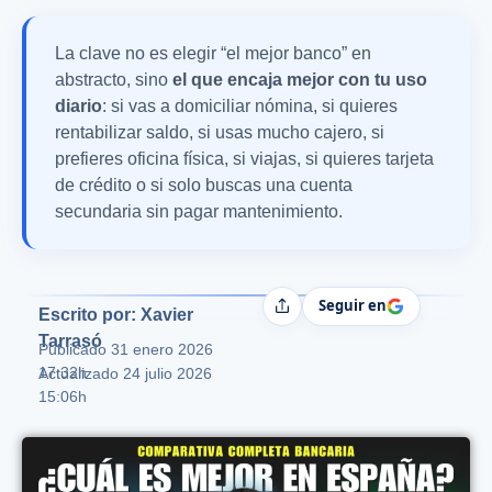
La clave no es elegir “el mejor banco” en
abstracto, sino
el que encaja mejor con tu uso
diario
: si vas a domiciliar nómina, si quieres
rentabilizar saldo, si usas mucho cajero, si
prefieres oficina física, si viajas, si quieres tarjeta
de crédito o si solo buscas una cuenta
secundaria sin pagar mantenimiento.
Seguir en
Compartir
Escrito por: Xavier
Tarrasó
Publicado
31 enero 2026
17:32h
Actualizado 24 julio 2026
15:06h