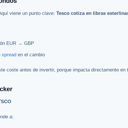
fondos
Aquí viene un punto clave:
Tesco cotiza en libras esterlin
sión EUR → GBP
o
spread
en el cambio
te coste antes de invertir, porque impacta directamente en t
icker
TSCO
nde a: