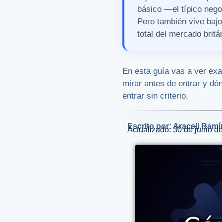
básico —el típico neg
Pero también vive bajo
total del mercado brit
En esta guía vas a ver ex
mirar antes de entrar y d
entrar sin criterio.
Escrito por: Araceli Ramí
Actualizado: 30 de junio d