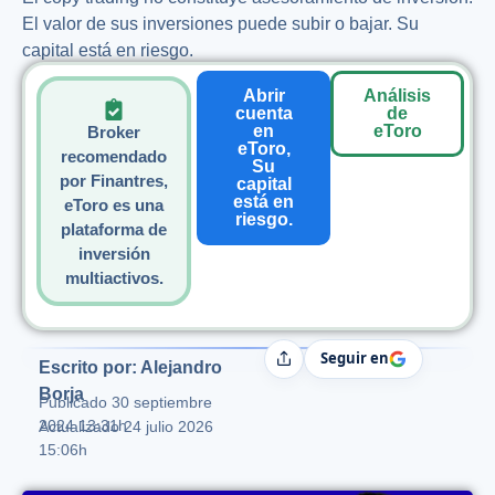
El valor de sus inversiones puede subir o bajar. Su
capital está en riesgo.
Abrir
Análisis
cuenta
de
en
eToro
Broker
eToro,
recomendado
Su
por Finantres,
capital
está en
eToro es una
riesgo.
plataforma de
inversión
multiactivos.
Seguir en
Compartir
Escrito por: Alejandro
Borja
Publicado
30 septiembre
2024 13:31h
Actualizado 24 julio 2026
15:06h