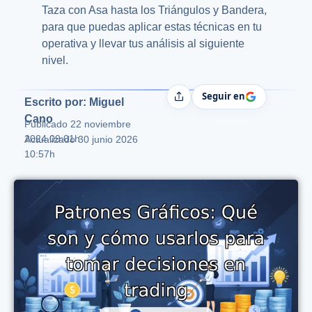
Taza con Asa hasta los Triángulos y Bandera,
para que puedas aplicar estas técnicas en tu
operativa y llevar tus análisis al siguiente
nivel.
Seguir en
Compartir
Escrito por: Miguel
Cano
Publicado
22 noviembre
2024 09:01h
Actualizado 30 junio 2026
10:57h