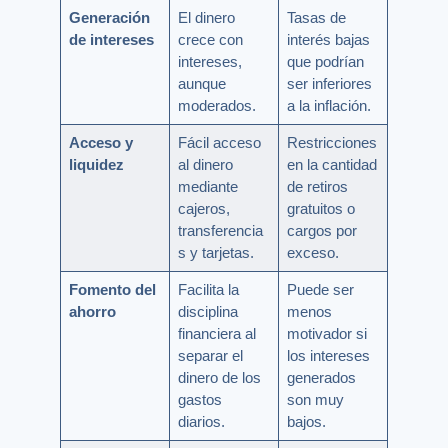
Generación
El dinero
Tasas de
de intereses
crece con
interés bajas
intereses,
que podrían
aunque
ser inferiores
moderados.
a la inflación.
Acceso y
Fácil acceso
Restricciones
liquidez
al dinero
en la cantidad
mediante
de retiros
cajeros,
gratuitos o
transferencia
cargos por
s y tarjetas.
exceso.
Fomento del
Facilita la
Puede ser
ahorro
disciplina
menos
financiera al
motivador si
separar el
los intereses
dinero de los
generados
gastos
son muy
diarios.
bajos.