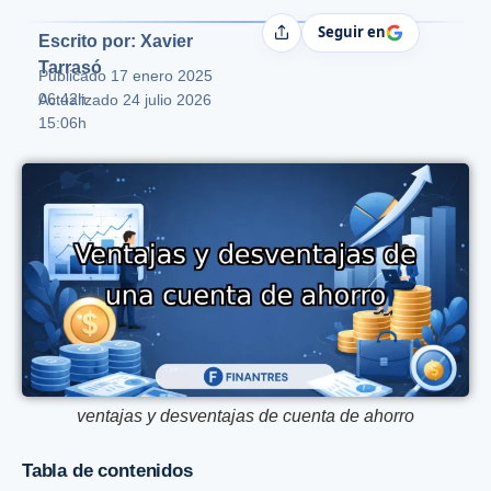
Seguir en
Compartir
Escrito por: Xavier
Tarrasó
Publicado
17 enero 2025
06:42h
Actualizado 24 julio 2026
15:06h
ventajas y desventajas de cuenta de ahorro
Tabla de contenidos