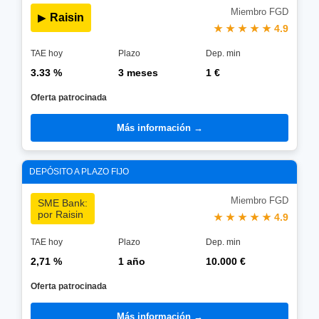
Miembro FGD
Raisin
▶
★ ★ ★ ★ ★ 4.9
TAE hoy
Plazo
Dep. min
3.33 %
3 meses
1 €
Oferta patrocinada
Más información →
DEPÓSITO A PLAZO FIJO
Miembro FGD
SME Bank:
por Raisin
★ ★ ★ ★ ★ 4.9
TAE hoy
Plazo
Dep. min
2,71 %
1 año
10.000 €
Oferta patrocinada
Más información →