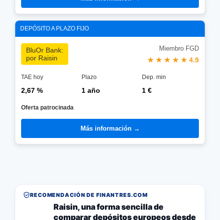
DEPÓSITO A PLAZO FIJO
Miembro FGD
BluOr Bank:
por Raisin
★ ★ ★ ★ ★ 4.9
TAE hoy
Plazo
Dep. min
2,67 %
1 año
1 €
Oferta patrocinada
Más información →
RECOMENDACIÓN DE FINANTRES.COM
Raisin, una forma sencilla de
comparar depósitos europeos desde