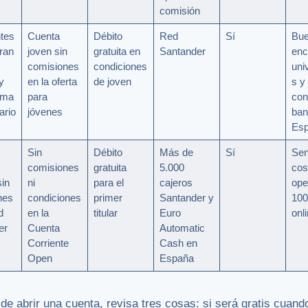
comisión
tes
Cuenta
Débito
Red
Sí
Bu
ran
joven sin
gratuita en
Santander
enc
comisiones
condiciones
univ
y
en la oferta
de joven
s y
ema
para
con
ario
jóvenes
ban
Es
Sin
Débito
Más de
Sí
Sen
comisiones
gratuita
5.000
cos
sin
ni
para el
cajeros
ope
nes
condiciones
primer
Santander y
10
d
en la
titular
Euro
onl
er
Cuenta
Automatic
Corriente
Cash en
Open
España
de abrir una cuenta, revisa tres cosas: si será gratis cuand