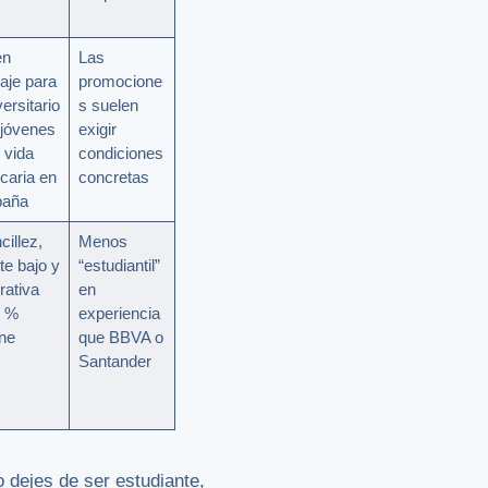
en
Las
aje para
promocione
ersitario
s suelen
 jóvenes
exigir
 vida
condiciones
caria en
concretas
paña
cillez,
Menos
te bajo y
“estudiantil”
rativa
en
0 %
experiencia
ine
que BBVA o
Santander
o dejes de ser estudiante,