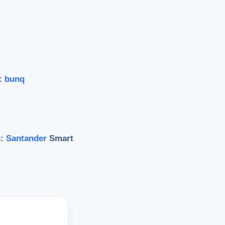
o:
bunq
n:
Santander
Smart