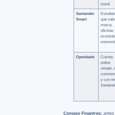
móvil
Santander
Estudian
Smart
que valo
marca,
oficinas 
ecosist
universit
Openbank
Cuenta
online
simple, 
comisio
y con re
Santand
Consejo Finantres:
antes 