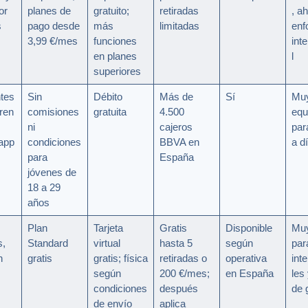
or
planes de
gratuito;
retiradas
, a
s
pago desde
más
limitadas
enf
3,99 €/mes
funciones
int
en planes
l
superiores
tes
Sin
Débito
Más de
Sí
Mu
ren
comisiones
gratuita
4.500
equ
ni
cajeros
par
app
condiciones
BBVA en
a d
para
España
jóvenes de
18 a 29
años
Plan
Tarjeta
Gratis
Disponible
Muy
,
Standard
virtual
hasta 5
según
par
n
gratis
gratis; física
retiradas o
operativa
int
según
200 €/mes;
en España
les 
condiciones
después
de 
de envío
aplica