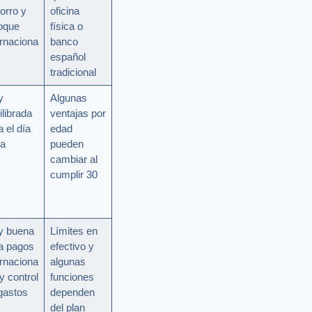
horro y
oficina
oque
física o
ernaciona
banco
español
tradicional
y
Algunas
ilibrada
ventajas por
a el día
edad
ía
pueden
cambiar al
cumplir 30
 buena
Límites en
a pagos
efectivo y
ernaciona
algunas
y control
funciones
gastos
dependen
del plan