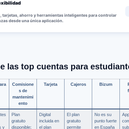
lexibilidad
 tarjetas, ahorro y herramientas inteligentes para controlar
nzas desde una única aplicación.
e las top cuentas para estudiant
ara
Comisione
Tarjeta
Cajeros
Bizum
s de
mantenimi
ento
tes
Plan
Digital
El plan
No es su
Ap
,
gratuito
incluida en
gratuito
punto fuerte
com
 y
disponible;
el plan
permite
en España
sub