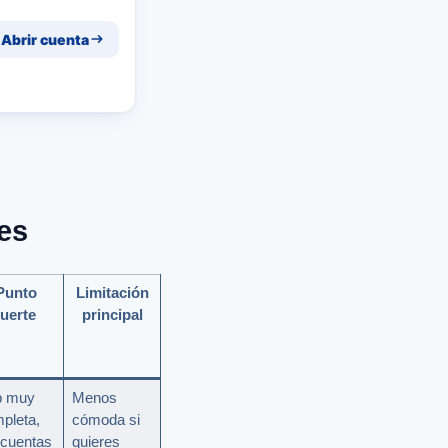
Abrir cuenta
es
Punto
Limitación
fuerte
principal
p muy
Menos
pleta,
cómoda si
cuentas
quieres