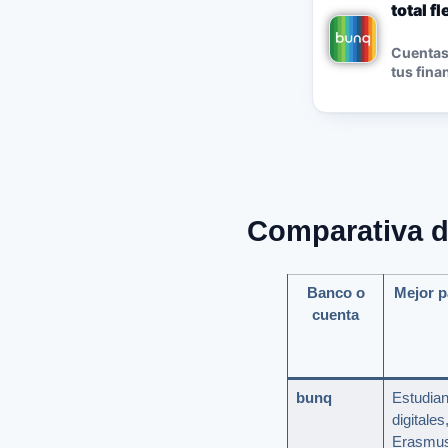
total f
Cuentas,
tus fina
Comparativa d
Banco o
Mejor p
cuenta
bunq
Estudian
digitales
Erasmus