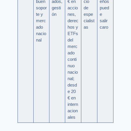
buen
ados,
€ en
cio
eños
sopor
gesti
accio
de
pued
te y
ón
nes,
espe
e
merc
derec
cialist
salir
ado
hos y
as
caro
nacio
ETFs
nal
del
merc
ado
conti
nuo
nacio
nal;
desd
e 20
€ en
intern
acion
ales