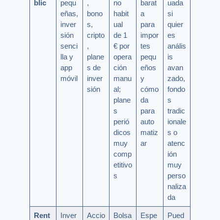
blic
pequ
,
no
barat
uada
eñas,
bono
habit
a
si
inver
s,
ual
para
quier
sión
cripto
de 1
impor
es
senci
,
€ por
tes
anális
lla y
plane
opera
pequ
is
app
s de
ción
eños
avan
móvil
inver
manu
y
zado,
sión
al;
cómo
fondo
plane
da
s
s
para
tradic
perió
auto
ionale
dicos
matiz
s o
muy
ar
atenc
comp
ión
etitivo
muy
s
perso
naliza
da
Rent
Inver
Accio
Bolsa
Espe
Pued