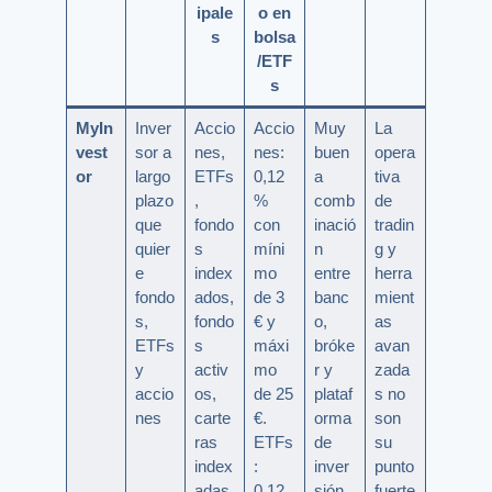
ipale
o en
s
bolsa
/ETF
s
MyIn
Inver
Accio
Accio
Muy
La
vest
sor a
nes,
nes:
buen
opera
or
largo
ETFs
0,12
a
tiva
plazo
,
%
comb
de
que
fondo
con
inació
tradin
quier
s
míni
n
g y
e
index
mo
entre
herra
fondo
ados,
de 3
banc
mient
s,
fondo
€ y
o,
as
ETFs
s
máxi
bróke
avan
y
activ
mo
r y
zada
accio
os,
de 25
plataf
s no
nes
carte
€.
orma
son
ras
ETFs
de
su
index
:
inver
punto
adas,
0,12
sión
fuerte