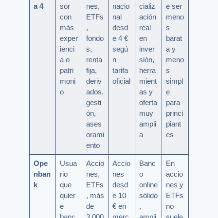
a 4
sor
nes,
nacio
cializ
e ser
con
ETFs
nal
ación
meno
más
,
desd
real
s
exper
fondo
e 4 €
en
barat
ienci
s,
segú
inver
a y
a o
renta
n
sión,
meno
patri
fija,
tarifa
herra
s
moni
deriv
oficial
mient
simpl
o
ados,
as y
e
gesti
oferta
para
ón,
muy
princi
ases
ampli
piant
orami
a
es
ento
Ope
Usua
Accio
Accio
Banc
En
nban
rio
nes,
nes
o
accio
k
que
ETFs
desd
online
nes y
quier
, más
e 10
sólido
ETFs
e
de
€ en
,
no
banc
3.000
merc
ampli
suele