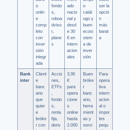
o
fondo
ado
o
ser la
onlin
s,
nacio
catál
opció
e
roboa
nal y
ogo y
n
comp
dviso
desd
buen
más
leto
r,
e 30
ecosi
barat
con
plane
€ en
stem
a
inver
s
intern
a de
sión
acion
inver
integr
ales
sión
ada
Bank
Client
Accio
3,95
Buen
Para
inter
e
nes,
€
bróke
opera
banc
ETFs
para
r
tiva
ario
,
opera
banc
intern
que
fondo
cione
ario,
acion
quier
s,
s
herra
al o
e
renta
online
mient
impor
bróke
fija,
hasta
as y
tes
r con
deriv
2.000
servi
pequ