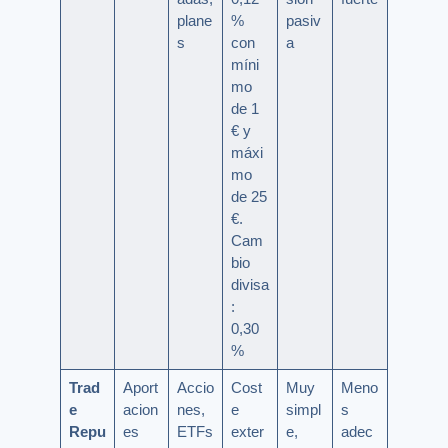
plane
%
pasiv
s
con
a
míni
mo
de 1
€ y
máxi
mo
de 25
€.
Cam
bio
divisa
:
0,30
%
Trad
Aport
Accio
Cost
Muy
Meno
e
acion
nes,
e
simpl
s
Repu
es
ETFs
exter
e,
adec