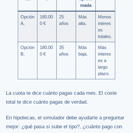
mada
Opción
180.00
25
Más
Menos
A.
0 €
años
alta.
interes
es
totales.
Opción
180.00
35
Más
Más
B.
0 €
años
baja.
interes
es a
largo
plazo.
La cuota te dice cuánto pagas cada mes. El coste
total te dice cuánto pagas de verdad.
En hipotecas, el simulador debe ayudarte a preguntar
mejor: ¿qué pasa si sube el tipo?, ¿cuánto pago con