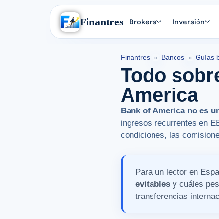
Finantres
Brokers
Inversión
Finantres
Bancos
Guías 
»
»
Todo sobre
America
Bank of America no es un
ingresos recurrentes en EE
condiciones, las comision
Para un lector en Espa
evitables
y cuáles pesa
transferencias interna