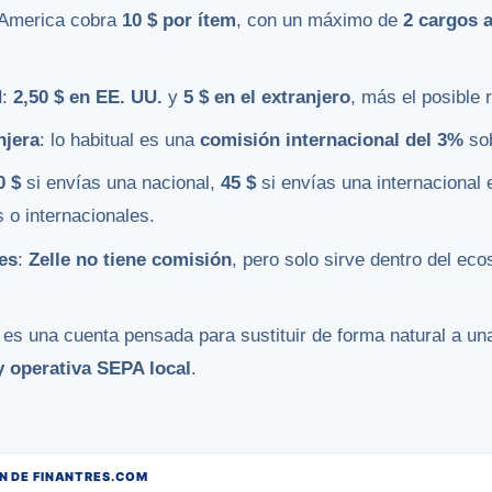
 America cobra
10 $ por ítem
, con un máximo de
2 cargos a
d
:
2,50 $ en EE. UU.
y
5 $ en el extranjero
, más el posible 
njera
: lo habitual es una
comisión internacional del 3%
sob
0 $
si envías una nacional,
45 $
si envías una internacional 
 o internacionales.
es
:
Zelle no tiene comisión
, pero solo sirve dentro del ec
o es una cuenta pensada para sustituir de forma natural a u
 operativa SEPA local
.
 DE FINANTRES.COM