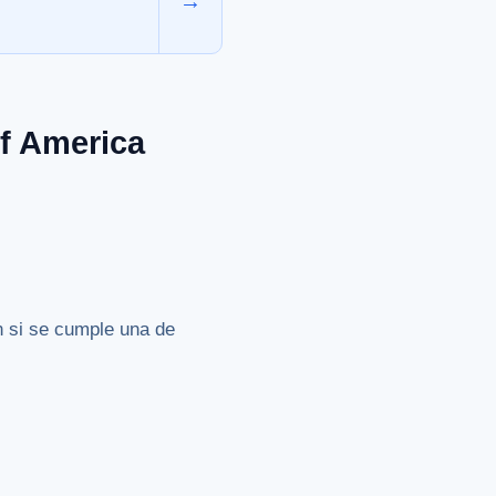
→
f America
n si se cumple una de