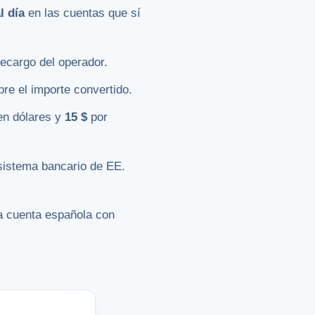
l día
en las cuentas que sí
recargo del operador.
re el importe convertido.
en dólares y
15 $
por
osistema bancario de EE.
na cuenta española con