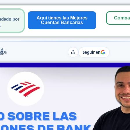
Aquí tienes las Mejores
Compar
ndado por
Cuentas Bancarias
s
só
Seguir en
:00h
Compartir
06h