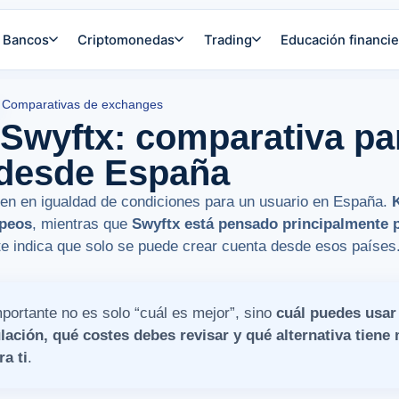
Bancos
Criptomonedas
Trading
Educación financie
Comparativas de exchanges
Swyftx: comparativa par
desde España
en en igualdad de condiciones para un usuario en España.
opeos
, mientras que
Swyftx está pensado principalmente p
te indica que solo se puede crear cuenta desde esos países
mportante no es solo “cuál es mejor”, sino
cuál puedes usar
ación, qué costes debes revisar y qué alternativa tiene 
a ti
.