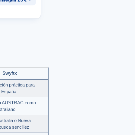
Swyftx
ión práctica para
n España
en AUSTRAC como
traliano
stralia o Nueva
busca sencillez