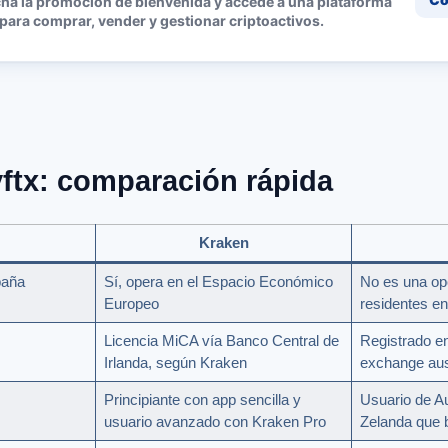
ha la promoción de bienvenida y accede a una plataforma
 para comprar, vender y gestionar criptoactivos.
ftx: comparación rápida
Kraken
paña
Sí, opera en el Espacio Económico
No es una opc
Europeo
residentes e
Licencia MiCA vía Banco Central de
Registrado 
Irlanda, según Kraken
exchange aus
Principiante con app sencilla y
Usuario de Au
usuario avanzado con Kraken Pro
Zelanda que 