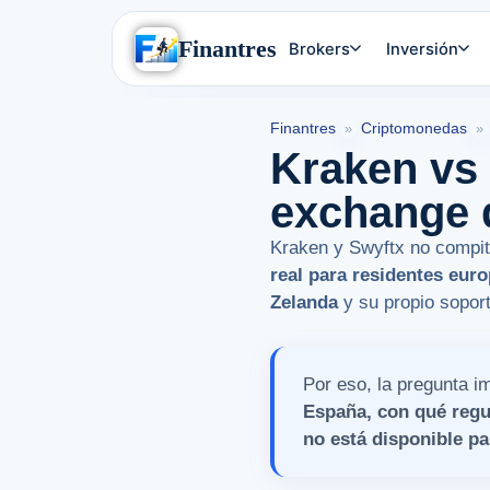
Finantres
Brokers
Inversión
Finantres
Criptomonedas
»
»
Kraken vs 
exchange 
Kraken y Swyftx no compit
real para residentes eur
Zelanda
y su propio sopor
Por eso, la pregunta i
España, con qué regul
no está disponible par