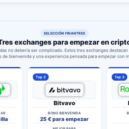
SELECCIÓN FINANTRES
Tres exchanges para empezar en cript
s no debería ser complicado. Estos tres exchanges destacan p
 de bienvenida y una experiencia pensada para empezar con má
Top 2
Top 3
Bitvavo
ZAR
BONO BIENVENIDA
B
lla
25 € para empezar
MEJOR PARA