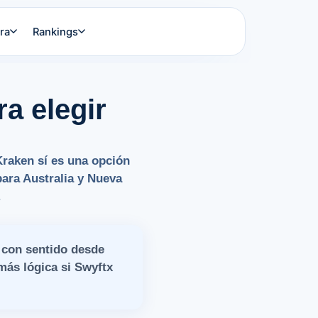
ra
Rankings
a elegir
Kraken sí es una opción
ara Australia y Nueva
.
 con sentido desde
más lógica si Swyftx