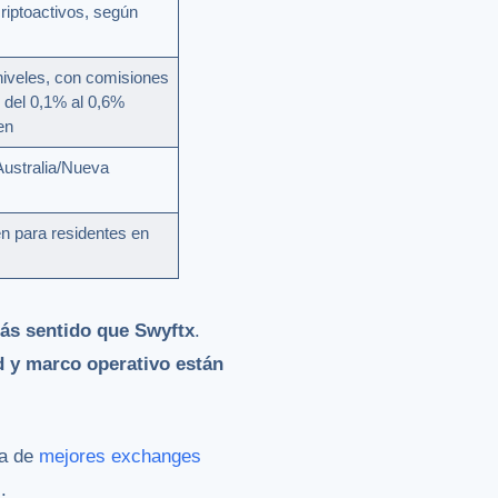
riptoactivos, según
niveles, con comisiones
 del 0,1% al 0,6%
en
Australia/Nueva
n para residentes en
ás sentido que Swyftx
.
d y marco operativo están
ía de
mejores exchanges
.