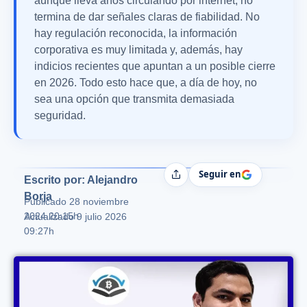
aunque lleva años circulando por internet, no
termina de dar señales claras de fiabilidad. No
hay regulación reconocida, la información
corporativa es muy limitada y, además, hay
indicios recientes que apuntan a un posible cierre
en 2026. Todo esto hace que, a día de hoy, no
sea una opción que transmita demasiada
seguridad.
Seguir en
Compartir
Escrito por: Alejandro
Borja
Publicado
28 noviembre
2024 20:15h
Actualizado 9 julio 2026
09:27h