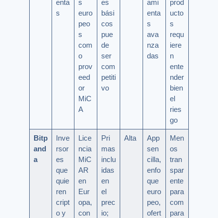
enta
s
es
ami
prod
s
euro
bási
enta
ucto
peo
cos
s
s
s
pue
ava
requ
com
de
nza
iere
o
ser
das
n
prov
com
ente
eed
petiti
nder
or
vo
bien
MiC
el
A
ries
go
Bitp
Inve
Lice
Pri
Alta
App
Men
and
rsor
ncia
mas
sen
os
a
es
MiC
inclu
cilla,
tran
que
AR
idas
enfo
spar
quie
en
en
que
ente
ren
Eur
el
euro
para
cript
opa,
prec
peo,
com
o y
con
io;
ofert
para