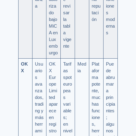
a
riza
revi
repu
ione
do
sar
taci
s
bajo
la
ón
mod
MiC
tabl
erna
A en
a
s
Lux
vige
emb
nte
urgo
OK
Usu
OK
Tarif
Med
Plat
Pue
X
ario
X
as
ia
afor
de
s
Eur
spot
ma
abru
ava
ope
euro
pote
mar
nza
Limi
pea
nte,
a
dos,
ted
s
muc
prin
tradi
apar
vari
has
cipia
ng y
ece
able
func
ntes
más
en
s;
ione
;
herr
regi
en
s,
algu
ami
stro
nivel
herr
nos