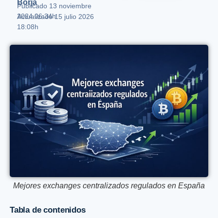
Borja
Publicado
13 noviembre
2024 06:34h
Actualizado 15 julio 2026
18:08h
Mejores exchanges centralizados regulados en España
Tabla de contenidos