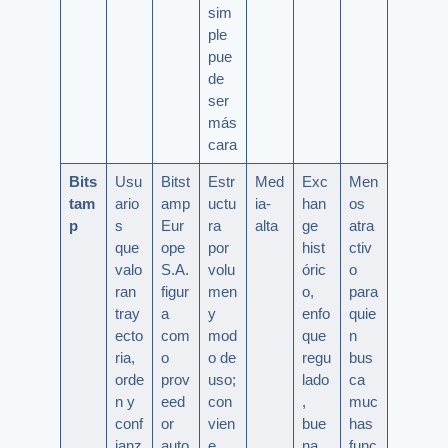
sim
ple
pue
de
ser
más
cara
Bits
Usu
Bitst
Estr
Med
Exc
Men
tam
ario
amp
uctu
ia-
han
os
p
s
Eur
ra
alta
ge
atra
que
ope
por
hist
ctiv
valo
S.A.
volu
óric
o
ran
figur
men
o,
para
tray
a
y
enfo
quie
ecto
com
mod
que
n
ria,
o
o de
regu
bus
orde
prov
uso;
lado
ca
n y
eed
con
,
muc
conf
or
vien
bue
has
ianz
auto
e
na
func