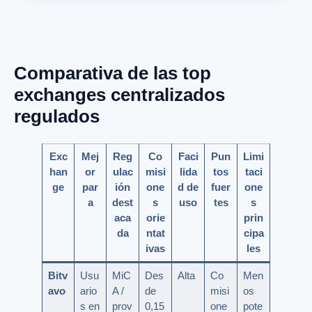
Comparativa de las top
exchanges centralizados
regulados
Exc
Mej
Reg
Co
Faci
Pun
Limi
han
or
ulac
misi
lida
tos
taci
ge
par
ión
one
d de
fuer
one
a
dest
s
uso
tes
s
aca
orie
prin
da
ntat
cipa
ivas
les
Bitv
Usu
MiC
Des
Alta
Co
Men
avo
ario
A /
de
misi
os
s en
prov
0,15
one
pote