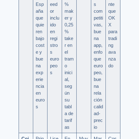
Esp
eed
%
s
nte
aña
or
mak
com
que
que
inclu
er y
petiti
OK
quie
ido
0,25
vas,
X
ren
en
%
bue
para
bajo
regi
take
na
tradi
cost
stro
r en
app,
ng
e y
s
el
enfo
ava
bue
euro
tram
que
nza
na
peo
o
euro
do
exp
s
inici
peo,
erie
al,
bue
ncia
seg
na
en
ún
rela
euro
su
ción
s
tabl
calid
a de
ad-
tarif
prec
as
io
Coi
Prin
Lice
En
Muy
Mar
Cos