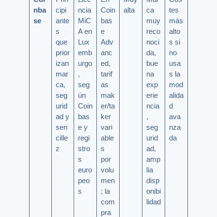
nba
cipi
ncia
Coin
alta
ca
tes
se
ante
MiC
bas
muy
más
s
A en
e
reco
alto
que
Lux
Adv
noci
s si
prior
emb
anc
da,
no
izan
urgo
ed,
bue
usa
mar
,
tarif
na
s la
ca,
seg
as
exp
mod
seg
ún
mak
erie
alida
urid
Coin
er/ta
ncia
d
ad y
bas
ker
,
ava
sen
e y
vari
seg
nza
cille
regi
able
urid
da
z
stro
s
ad,
s
por
amp
euro
volu
lia
peo
men
disp
s
; la
onibi
com
lidad
pra