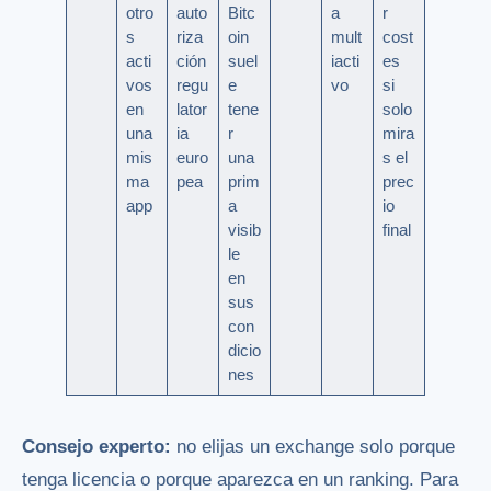
otro
auto
Bitc
a
r
s
riza
oin
mult
cost
acti
ción
suel
iacti
es
vos
regu
e
vo
si
en
lator
tene
solo
una
ia
r
mira
mis
euro
una
s el
ma
pea
prim
prec
app
a
io
visib
final
le
en
sus
con
dicio
nes
Consejo experto:
no elijas un exchange solo porque
tenga licencia o porque aparezca en un ranking. Para