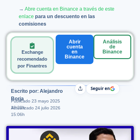
→
Abre cuenta en Binance a través de este
enlace
para un descuento en las
comisiones
Abrir
Análisis
cuenta
de
en
Binance
Exchange
Binance
recomendado
por Finantres
Seguir en
Compartir
Escrito por: Alejandro
Borja
Publicado
23 mayo 2025
19:28h
Actualizado 24 julio 2026
15:06h