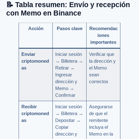
📝 Tabla resumen: Envío y recepción
con Memo en Binance
Acción
Pasos clave
Recomendac
iones
importantes
Enviar
Iniciar sesión
Verificar que
criptomoned
→ Billetera →
la dirección y
as
Retirar →
el Memo
Ingresar
sean
dirección y
correctos
Memo →
Confirmar
Recibir
Iniciar sesión
Asegurarse
criptomoned
→ Billetera →
de que el
as
Depositar →
remitente
Copiar
incluya el
dirección y
Memo en la