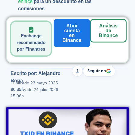
enlace
para un descuento en las
comisiones
Abrir
Análisis
cuenta
de
en
Binance
Exchange
Binance
recomendado
por Finantres
Seguir en
Compartir
Escrito por: Alejandro
Borja
Publicado
23 mayo 2025
20:25h
Actualizado 24 julio 2026
15:06h