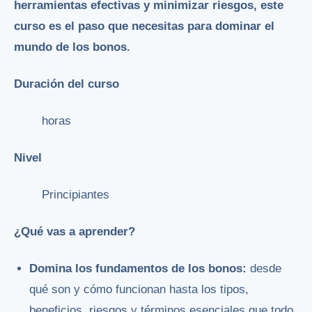
herramientas efectivas y minimizar riesgos, este
curso es el paso que necesitas para dominar el
mundo de los bonos.
Duración del curso
horas
Nivel
Principiantes
¿Qué vas a aprender?
Domina los fundamentos de los bonos:
desde
qué son y cómo funcionan hasta los tipos,
beneficios, riesgos y términos esenciales que todo