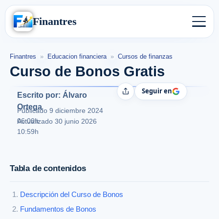
Finantres
Finantres
»
Educacion financiera
»
Cursos de finanzas
Curso de Bonos Gratis
Seguir en
Compartir
Escrito por: Álvaro
Ortega
Publicado
9 diciembre 2024
06:00h
Actualizado 30 junio 2026
10:59h
Tabla de contenidos
Descripción del Curso de Bonos
Fundamentos de Bonos