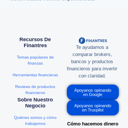
Recursos De
Finantres
Te ayudamos a
comparar brokers,
Temas populares de
bancos y productos
finanzas
financieros para invertir
Herramientas financieras
con claridad.
Reviews de productos
Apoyanos opinando
financieros
en Google
Sobre Nuestro
Negocio
Apoyanos opinando
en Truspilot
Quiénes somos y cómo
trabajamos
Cómo hacemos dinero