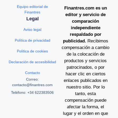
Equipo editorial de
Finantres.com es un
Finantres
editor y servicio de
Legal
comparación
independiente
Aviso legal
respaldado por
Política de privacidad
publicidad.
Recibimos
compensación a cambio
Política de cookies
de la colocación de
productos y servicios
Declaración de accesibilidad
patrocinados, o por
Contacto
hacer clic en ciertos
Correo:
enlaces publicados en
contacto@finantres.com
nuestro sitio. Por lo
Teléfono: +34 622383506
tanto, esta
compensación puede
afectar la forma, el
lugar y el orden en que