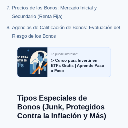
Precios de los Bonos: Mercado Inicial y
Secundario (Renta Fija)
Agencias de Calificación de Bonos: Evaluación del
Riesgo de los Bonos
Te puede interesar:
▷ Curso para Invertir en
ETFs Gratis | Aprende Paso
a Paso
Tipos Especiales de
Bonos (Junk, Protegidos
Contra la Inflación y Más)