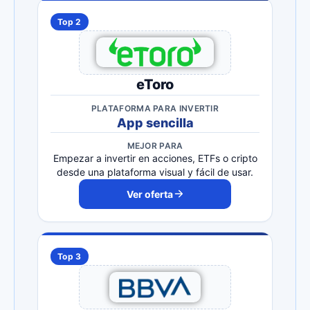
Top 2
eToro
PLATAFORMA PARA INVERTIR
App sencilla
MEJOR PARA
Empezar a invertir en acciones, ETFs o cripto
desde una plataforma visual y fácil de usar.
Ver oferta
Top 3