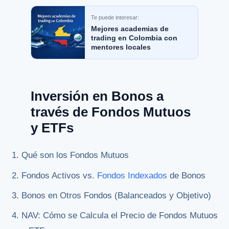
Te puede interesar:
Mejores academias de
trading en Colombia con
mentores locales
Inversión en Bonos a
través de Fondos Mutuos
y ETFs
Qué son los Fondos Mutuos
Fondos Activos vs.
Fondos Indexados
de Bonos
Bonos en Otros Fondos (Balanceados y Objetivo)
NAV: Cómo se Calcula el Precio de Fondos Mutuos