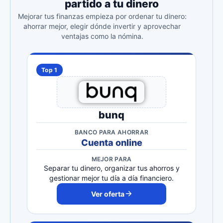
partido a tu dinero
Mejorar tus finanzas empieza por ordenar tu dinero:
ahorrar mejor, elegir dónde invertir y aprovechar
ventajas como la nómina.
Top 1
bunq
BANCO PARA AHORRAR
Cuenta online
MEJOR PARA
Separar tu dinero, organizar tus ahorros y
gestionar mejor tu día a día financiero.
Ver oferta