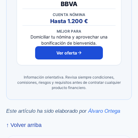
BBVA
CUENTA NÓMINA
Hasta 1.200 €
MEJOR PARA
Domiciliar tu nómina y aprovechar una
bonificación de bienvenida.
Ver oferta
Información orientativa. Revisa siempre condiciones,
comisiones, riesgos y requisitos antes de contratar cualquier
producto financiero.
Este artículo ha sido elaborado por
Álvaro Ortega
↑ Volver arriba