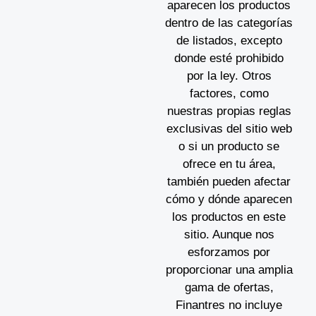
aparecen los productos
dentro de las categorías
de listados, excepto
donde esté prohibido
por la ley. Otros
factores, como
nuestras propias reglas
exclusivas del sitio web
o si un producto se
ofrece en tu área,
también pueden afectar
cómo y dónde aparecen
los productos en este
sitio. Aunque nos
esforzamos por
proporcionar una amplia
gama de ofertas,
Finantres no incluye