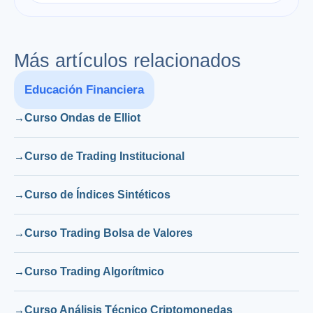
Más artículos relacionados
Educación Financiera
Curso Ondas de Elliot
Curso de Trading Institucional
Curso de Índices Sintéticos
Curso Trading Bolsa de Valores
Curso Trading Algorítmico
Curso Análisis Técnico Criptomonedas