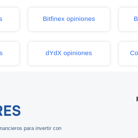
s
Bitfinex opiniones
B
s
dYdX opiniones
Co
ancieros para invertir con