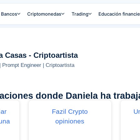
Bancos
Criptomonedas
Trading
Educación financie
a Casas - Criptoartista
 | Prompt Engineer | Criptoartista
caciones donde Daniela ha traba
iar
Fazil Crypto
U
una
opiniones