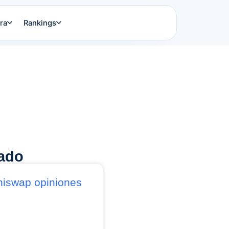
ra
Rankings
jado
niswap opiniones