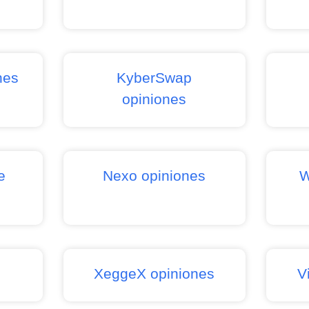
nes
KyberSwap
opiniones
e
Nexo opiniones
W
s
XeggeX opiniones
V