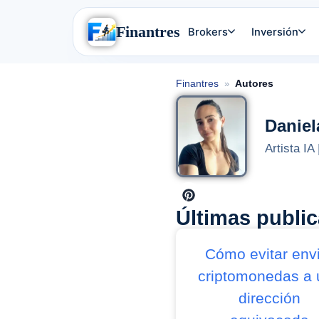
Finantres
Brokers
Inversión
Finantres
Autores
»
Daniel
Artista IA
Últimas publi
Cómo evitar env
criptomonedas a 
dirección