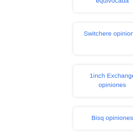
equivocada
Switchere opinio
1inch Exchang
opiniones
Bisq opinione