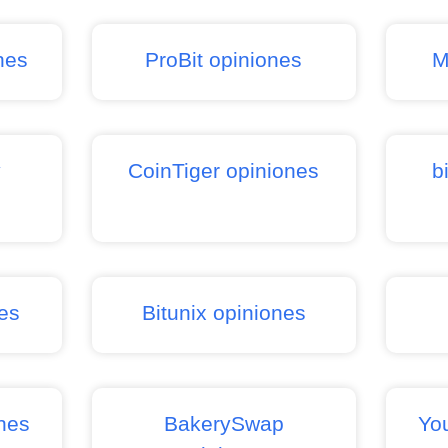
nes
ProBit opiniones
M
y
CoinTiger opiniones
b
es
Bitunix opiniones
nes
BakerySwap
Yo