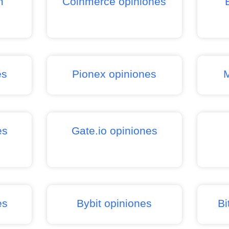
m
Coinmerce opiniones
es
Pionex opiniones
es
Gate.io opiniones
es
Bybit opiniones
Bi