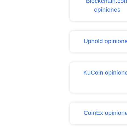
Blockchain.co
opiniones
Uphold opinion
KuCoin opinion
CoinEx opinion