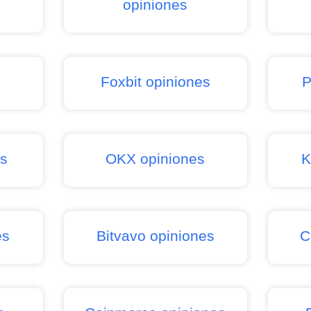
opiniones
s
Foxbit opiniones
P
es
OKX opiniones
K
es
Bitvavo opiniones
C