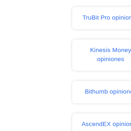
TruBit Pro opinio
Kinesis Mone
opiniones
Bithumb opinion
AscendEX opinio