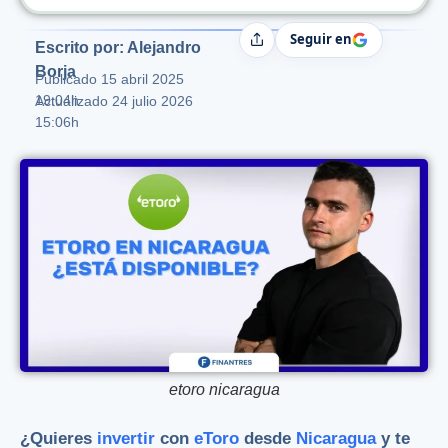
Seguir en
Compartir
Escrito por: Alejandro
Borja
Publicado
15 abril 2025
19:04h
Actualizado 24 julio 2026
15:06h
etoro nicaragua
¿Quieres
invertir
con
eToro
desde
Nicaragua
y te