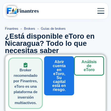
Finantres
Finantres
»
Brokers
»
Guías de brokers
¿Está disponible eToro en
Nicaragua? Todo lo que
necesitas saber
Abrir
Análisis
cuenta
de
en
eToro
Broker
eToro,
recomendado
Su
por Finantres,
capital
está en
eToro es una
riesgo.
plataforma de
inversión
multiactivos.