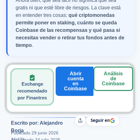
Ahora bien, que sea fácil no significa que sea
gratis ni que esté libre de riesgos. La clave está
en entender tres cosas:
qué criptomonedas
permite poner en staking, cuánto se queda
Coinbase de las recompensas y qué pasa si
necesitas vender o retirar tus fondos antes de
tiempo
.
Abrir
Análisis
cuenta
de
en
Coinbase
Exchange
Coinbase
recomendado
por Finantres
Seguir en
Compartir
Escrito por: Alejandro
Borja
Publicado
29 junio 2026
16:47h
Actualizado 24 julio 2026