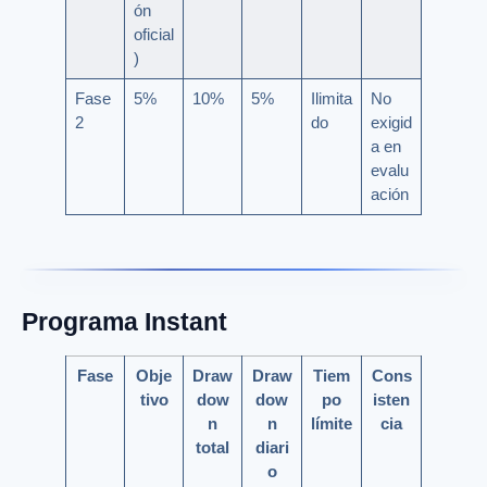
ón
oficial
)
Fase
5%
10%
5%
Ilimita
No
2
do
exigid
a en
evalu
ación
Programa Instant
Fase
Obje
Draw
Draw
Tiem
Cons
tivo
dow
dow
po
isten
n
n
límite
cia
total
diari
o