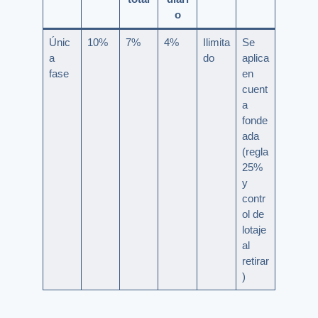
o
Únic
10%
7%
4%
Ilimita
Se
a
do
aplica
fase
en
cuent
a
fonde
ada
(regla
25%
y
contr
ol de
lotaje
al
retirar
)