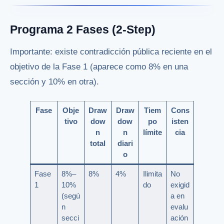
Programa 2 Fases (2-Step)
Importante: existe contradicción pública reciente en el
objetivo de la Fase 1 (aparece como 8% en una
sección y 10% en otra).
Fase
Obje
Draw
Draw
Tiem
Cons
tivo
dow
dow
po
isten
n
n
límite
cia
total
diari
o
Fase
8%–
8%
4%
Ilimita
No
1
10%
do
exigid
(segú
a en
n
evalu
secci
ación