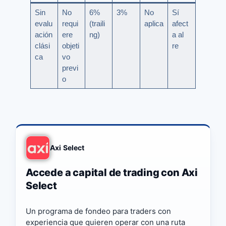
Sin
No
6%
3%
No
Sí
evalu
requi
(traili
aplica
afect
ación
ere
ng)
a al
clási
objeti
re
ca
vo
previ
o
Axi Select
Accede a capital de trading con Axi
Select
Un programa de fondeo para traders con
experiencia que quieren operar con una ruta