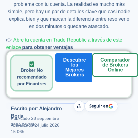
problema con tu cuenta. La realidad es mucho más
simple, pero hay un par de detalles clave que casi nadie
explica bien y que marcan la diferencia entre resolverlo
en dos minutos o quedarte atascado.
👉
Abre tu cuenta en Trade Republic a través de este
enlace
para obtener ventajas
Descubre
Comparador
los
de Brokers
Mejores
Online
Broker No
Brokers
recomendado
por Finantres
Seguir en
Compartir
Escrito por: Alejandro
Borja
Publicado
28 septiembre
2024 06:23h
Actualizado 24 julio 2026
15:06h