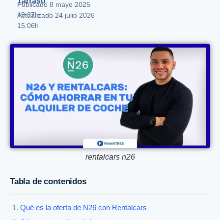
Tarrasó
Publicado
8 mayo 2025
19:37h
Actualizado 24 julio 2026
15:06h
rentalcars n26
Tabla de contenidos
Qué es la oferta de N26 con Rentalcars