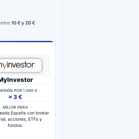
entre
10 € y 20 €
MyInvestor
ISIÓN POR 1.000 €
≈ 3 €
MEJOR PARA
 desde España con broker
nal, acciones, ETFs y
fondos.