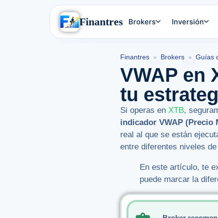
Finantres
Brokers
Inversión
Finantres
Brokers
Guías 
»
»
VWAP en X
tu estrateg
Si operas en
XTB
, seguram
indicador VWAP (Precio
real al que se están ejecu
entre diferentes niveles de
En este artículo, te 
puede marcar la difer
Broker recomen