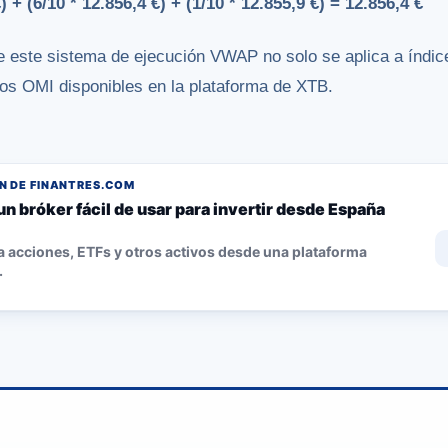
 + (6/10 * 12.856,4 €) + (1/10 * 12.855,9 €) = 12.856,4 €
e este sistema de ejecución VWAP no solo se aplica a índi
tos OMI disponibles en la plataforma de XTB.
 DE FINANTRES.COM
un bróker fácil de usar para invertir desde España
 acciones, ETFs y otros activos desde una plataforma
.