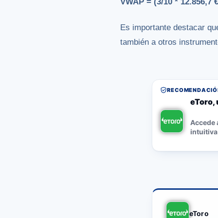
VWAP = (3/10 * 12.856,7 €)
Es importante destacar qu
también a otros instrumen
RECOMENDACIÓN
eToro, 
Accede a
intuitiva
eToro