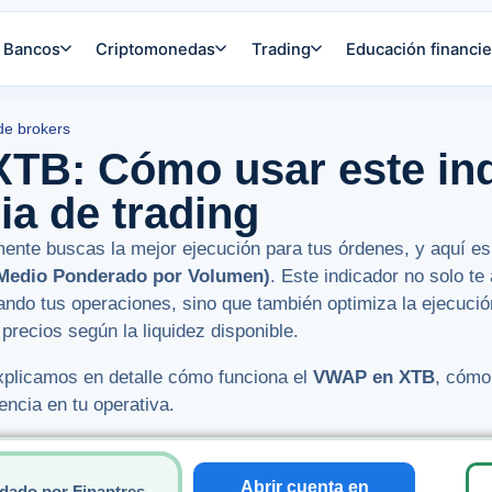
Bancos
Criptomonedas
Trading
Educación financie
de brokers
TB: Cómo usar este ind
ia de trading
ente buscas la mejor ejecución para tus órdenes, y aquí es
 Medio Ponderado por Volumen)
. Este indicador no solo te
tando tus operaciones, sino que también optimiza la ejecució
 precios según la liquidez disponible.
explicamos en detalle cómo funciona el
VWAP en XTB
, cómo
encia en tu operativa.
Abrir cuenta en
dado por Finantres