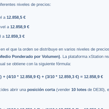
iferentes niveles de precios:
el a
12.858,5 €
ivel a
12.858,9 €
el a
12.859,3 €
en el que la orden se distribuye en varios niveles de preci
 Medio Ponderado por Volumen)
. La plataforma xStation r
cual se obtiene con la siguiente fórmula:
 + (4/10 * 12.858,9 €) + (3/10 * 12.859,3 €) = 12.858,9 €
cides abrir una
posición corta
(vender
10 lotes
de DE30), e