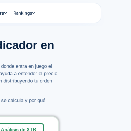
ra
Rankings
icador en
 donde entra en juego el
 ayuda a entender el precio
n distribuyendo tu orden
 se calcula y por qué
Análisis de XTB