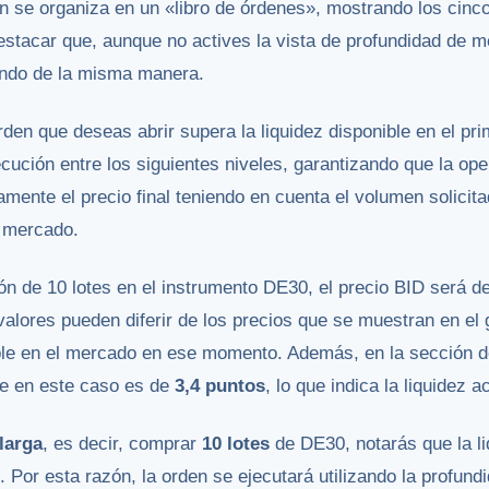
ón se organiza en un «libro de órdenes», mostrando los cinc
stacar que, aunque no actives la vista de profundidad de 
ando de la misma manera.
en que deseas abrir supera la liquidez disponible en el prim
ecución entre los siguientes niveles, garantizando que la op
mente el precio final teniendo en cuenta el volumen solicitad
l mercado.
ión de 10 lotes en el instrumento DE30, el precio BID será d
valores pueden diferir de los precios que se muestran en el g
nible en el mercado en ese momento. Además, en la sección 
que en este caso es de
3,4 puntos
, lo que indica la liquidez ac
larga
, es decir, comprar
10 lotes
de DE30, notarás que la li
. Por esta razón, la orden se ejecutará utilizando la profun