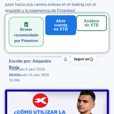
paso hacia una carrera exitosa en el trading con el
respaldo y la experiencia de Finantres!
Abrir
Análisis
cuenta
de XTB
en XTB
Broker
recomendado
por Finantres
Seguir en
Compartir
Escrito por: Alejandro
Borja
Publicado
6 abril 2026
19:43h
Actualizado 24 julio 2026
15:06h