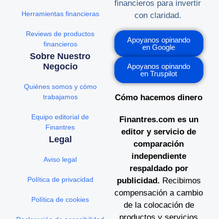
financieros para invertir
Herramientas financieras
con claridad.
Reviews de productos
Apoyanos opinando
financieros
en Google
Sobre Nuestro
Negocio
Apoyanos opinando
en Truspilot
Quiénes somos y cómo
trabajamos
Cómo hacemos dinero
Equipo editorial de
Finantres.com es un
Finantres
editor y servicio de
Legal
comparación
independiente
Aviso legal
respaldado por
Política de privacidad
publicidad.
Recibimos
compensación a cambio
Política de cookies
de la colocación de
productos y servicios