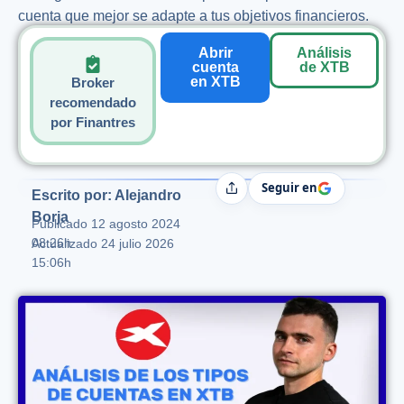
cuenta que mejor se adapte a tus objetivos financieros.
Abrir
Análisis
cuenta
de XTB
en XTB
Broker
recomendado
por Finantres
Seguir en
Compartir
Escrito por: Alejandro
Borja
Publicado
12 agosto 2024
08:26h
Actualizado 24 julio 2026
15:06h