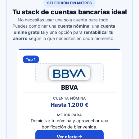
SELECCIÓN FINANTRES
Tu stack de cuentas bancarias ideal
No necesitas usar una sola cuenta para todo.
Puedes combinar una
cuenta nómina
, una
cuenta
online gratuita
y una opción para
rentabilizar tu
ahorro
según lo que necesites en cada momento.
Top 1
BBVA
CUENTA NÓMINA
Hasta 1.200 €
MEJOR PARA
Domiciliar tu nómina y aprovechar una
bonificación de bienvenida.
Ver oferta