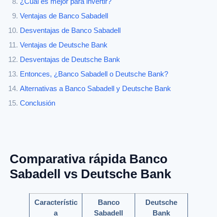
¿Cuál es mejor para invertir?
Ventajas de Banco Sabadell
Desventajas de Banco Sabadell
Ventajas de Deutsche Bank
Desventajas de Deutsche Bank
Entonces, ¿Banco Sabadell o Deutsche Bank?
Alternativas a Banco Sabadell y Deutsche Bank
Conclusión
Comparativa rápida Banco
Sabadell vs Deutsche Bank
Característic
Banco
Deutsche
a
Sabadell
Bank