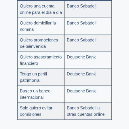
Quiero una cuenta
Banco Sabadell
online para el día a día
Quiero domiciliar la
Banco Sabadell
nómina
Quiero promociones
Banco Sabadell
de bienvenida
Quiero asesoramiento
Deutsche Bank
financiero
Tengo un perfil
Deutsche Bank
patrimonial
Busco un banco
Deutsche Bank
internacional
Solo quiero evitar
Banco Sabadell u
comisiones
otras cuentas online