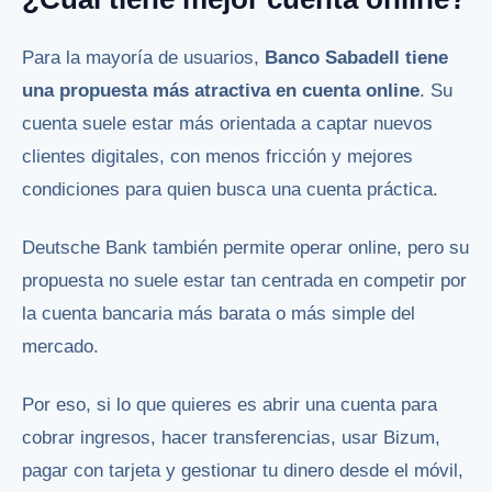
Para la mayoría de usuarios,
Banco Sabadell tiene
una propuesta más atractiva en cuenta online
. Su
cuenta suele estar más orientada a captar nuevos
clientes digitales, con menos fricción y mejores
condiciones para quien busca una cuenta práctica.
Deutsche Bank también permite operar online, pero su
propuesta no suele estar tan centrada en competir por
la cuenta bancaria más barata o más simple del
mercado.
Por eso, si lo que quieres es abrir una cuenta para
cobrar ingresos, hacer transferencias, usar Bizum,
pagar con tarjeta y gestionar tu dinero desde el móvil,