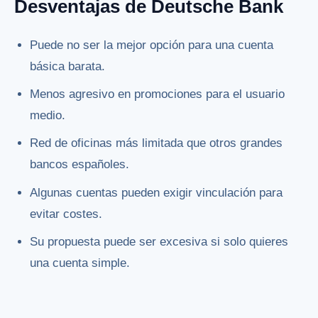
Desventajas de Deutsche Bank
Puede no ser la mejor opción para una cuenta
básica barata.
Menos agresivo en promociones para el usuario
medio.
Red de oficinas más limitada que otros grandes
bancos españoles.
Algunas cuentas pueden exigir vinculación para
evitar costes.
Su propuesta puede ser excesiva si solo quieres
una cuenta simple.