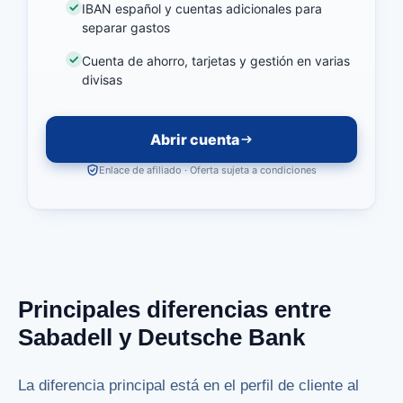
IBAN español y cuentas adicionales para
separar gastos
Cuenta de ahorro, tarjetas y gestión en varias
divisas
Abrir cuenta
Enlace de afiliado · Oferta sujeta a condiciones
Principales diferencias entre
Sabadell y Deutsche Bank
La diferencia principal está en el perfil de cliente al