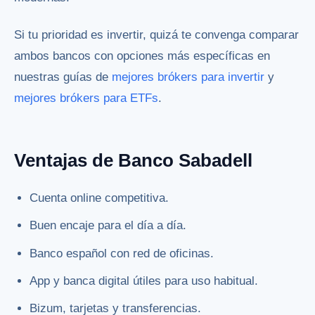
Si tu prioridad es invertir, quizá te convenga comparar
ambos bancos con opciones más específicas en
nuestras guías de
mejores brókers para invertir
y
mejores brókers para ETFs
.
Ventajas de Banco Sabadell
Cuenta online competitiva.
Buen encaje para el día a día.
Banco español con red de oficinas.
App y banca digital útiles para uso habitual.
Bizum, tarjetas y transferencias.