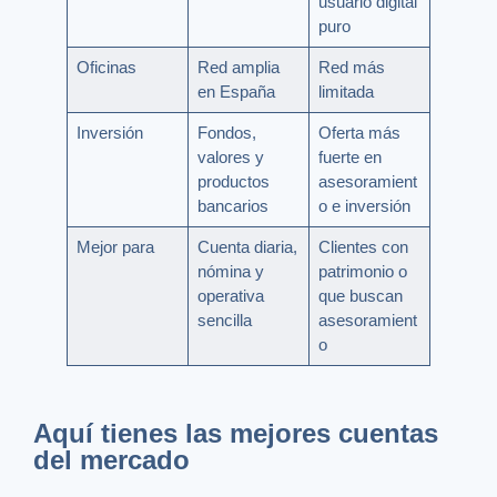
usuario digital
puro
Oficinas
Red amplia
Red más
en España
limitada
Inversión
Fondos,
Oferta más
valores y
fuerte en
productos
asesoramient
bancarios
o e inversión
Mejor para
Cuenta diaria,
Clientes con
nómina y
patrimonio o
operativa
que buscan
sencilla
asesoramient
o
Aquí tienes las mejores cuentas
del mercado