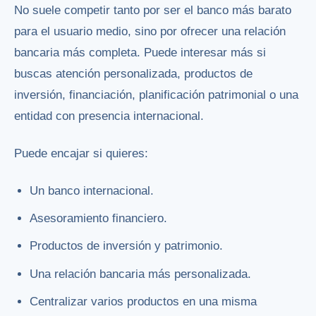
No suele competir tanto por ser el banco más barato
para el usuario medio, sino por ofrecer una relación
bancaria más completa. Puede interesar más si
buscas atención personalizada, productos de
inversión, financiación, planificación patrimonial o una
entidad con presencia internacional.
Puede encajar si quieres:
Un banco internacional.
Asesoramiento financiero.
Productos de inversión y patrimonio.
Una relación bancaria más personalizada.
Centralizar varios productos en una misma