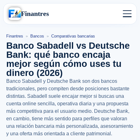
Finantres
Finantres
»
Bancos
»
Comparativas bancarias
Banco Sabadell vs Deutsche
Bank: qué banco encaja
mejor según cómo uses tu
dinero (2026)
Banco Sabadell y Deutsche Bank son dos bancos
tradicionales, pero compiten desde posiciones bastante
distintas. Sabadell suele encajar mejor si buscas una
cuenta online sencilla, operativa diaria y una propuesta
más competitiva para el usuario medio. Deutsche Bank,
en cambio, tiene más sentido para perfiles que valoran
una relación bancaria más personalizada, asesoramiento
y una oferta más orientada a cliente patrimonial.