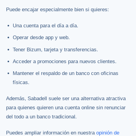
Puede encajar especialmente bien si quieres:
Una cuenta para el día a día.
Operar desde app y web.
Tener Bizum, tarjeta y transferencias.
Acceder a promociones para nuevos clientes.
Mantener el respaldo de un banco con oficinas
físicas.
Además, Sabadell suele ser una alternativa atractiva
para quienes quieren una cuenta online sin renunciar
del todo a un banco tradicional.
Puedes ampliar información en nuestra
opinión de