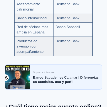
Asesoramiento
Deutsche Bank
patrimonial
Banco internacional
Deutsche Bank
Red de oficinas más
Banco Sabadell
amplia en España
Productos de
Deutsche Bank
inversión con
acompañamiento
Te puede interesar:
Banco Sabadell vs Cajamar | Diferencias
en comisión, uso y perfil
¿Cuál tiene mejor cuenta online?