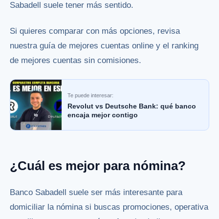
Sabadell suele tener más sentido.
Si quieres comparar con más opciones, revisa
nuestra guía de
mejores cuentas online
y el ranking
de
mejores cuentas sin comisiones
.
Te puede interesar:
Revolut vs Deutsche Bank: qué banco
encaja mejor contigo
¿Cuál es mejor para nómina?
Banco Sabadell suele ser más interesante para
domiciliar la nómina si buscas promociones, operativa