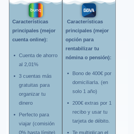
Características
Características
principales (mejor
principales (mejor
cuenta online):
opción para
rentabilizar tu
Cuenta de ahorro
nómina o pensión):
al 2,01%
Bono de 400€ por
3 cuentas más
domiciliarla. (en
gratuitas para
solo 1 año)
organizar tu
dinero
200€ extras por 1
recibo y usar tu
Perfecto para
tarjeta de débito.
viajar (comisión
0% hasta límite)
Te multiplican el