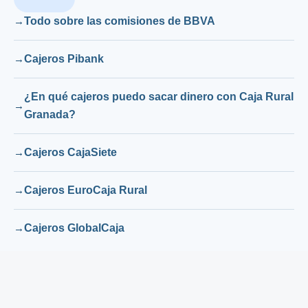
Todo sobre las comisiones de BBVA
Cajeros Pibank
¿En qué cajeros puedo sacar dinero con Caja Rural
Granada?
Cajeros CajaSiete
Cajeros EuroCaja Rural
Cajeros GlobalCaja