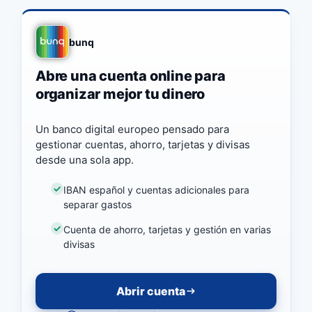
bunq
Abre una cuenta online para
organizar mejor tu dinero
Un banco digital europeo pensado para
gestionar cuentas, ahorro, tarjetas y divisas
desde una sola app.
IBAN español y cuentas adicionales para
separar gastos
Cuenta de ahorro, tarjetas y gestión en varias
divisas
Abrir cuenta