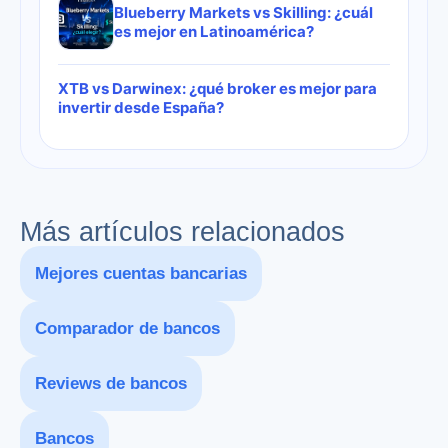
Blueberry Markets vs Skilling: ¿cuál
es mejor en Latinoamérica?
XTB vs Darwinex: ¿qué broker es mejor para
invertir desde España?
Más artículos relacionados
Mejores cuentas bancarias
Comparador de bancos
Reviews de bancos
Bancos