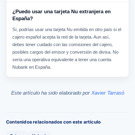
¿Puedo usar una tarjeta Nu extranjera en
España?
Sí, podrías usar una tarjeta Nu emitida en otro país si el
cajero español acepta la red de la tarjeta. Aun así,
debes tener cuidado con las comisiones del cajero,
posibles cargos del emisor y conversión de divisa. No
sería una operativa equivalente a tener una cuenta
Nubank en España.
Este artículo ha sido elaborado por
Xavier Tarrasó
Contenidos relacionados con este artículo