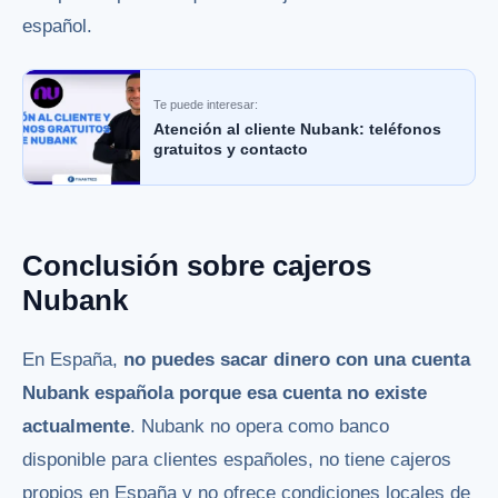
español.
Te puede interesar:
Atención al cliente Nubank: teléfonos
gratuitos y contacto
Conclusión sobre cajeros
Nubank
En España,
no puedes sacar dinero con una cuenta
Nubank española porque esa cuenta no existe
actualmente
. Nubank no opera como banco
disponible para clientes españoles, no tiene cajeros
propios en España y no ofrece condiciones locales de