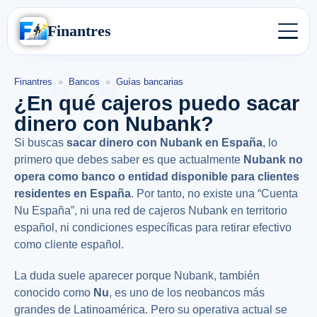
Finantres
Finantres
»
Bancos
»
Guías bancarias
¿En qué cajeros puedo sacar
dinero con Nubank?
Si buscas
sacar dinero con Nubank en España
, lo
primero que debes saber es que actualmente
Nubank no
opera como banco o entidad disponible para clientes
residentes en España
. Por tanto, no existe una “Cuenta
Nu España”, ni una red de cajeros Nubank en territorio
español, ni condiciones específicas para retirar efectivo
como cliente español.
La duda suele aparecer porque Nubank, también
conocido como
Nu
, es uno de los neobancos más
grandes de Latinoamérica. Pero su operativa actual se