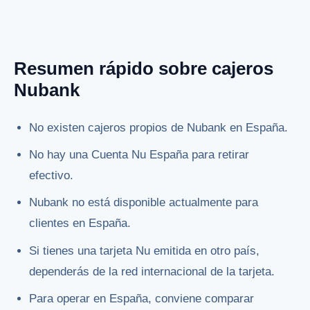
Resumen rápido sobre cajeros
Nubank
No existen cajeros propios de Nubank en España.
No hay una Cuenta Nu España para retirar
efectivo.
Nubank no está disponible actualmente para
clientes en España.
Si tienes una tarjeta Nu emitida en otro país,
dependerás de la red internacional de la tarjeta.
Para operar en España, conviene comparar