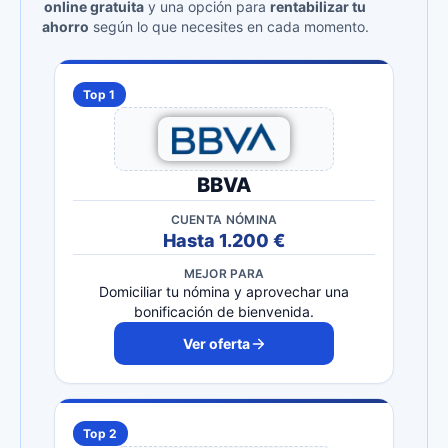
online gratuita
y una opción para
rentabilizar tu
ahorro
según lo que necesites en cada momento.
Top 1
BBVA
CUENTA NÓMINA
Hasta 1.200 €
MEJOR PARA
Domiciliar tu nómina y aprovechar una
bonificación de bienvenida.
Ver oferta
Top 2