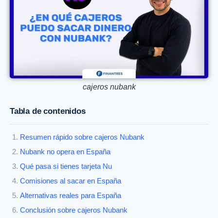
cajeros nubank
Tabla de contenidos
Resumen rápido sobre cajeros Nubank
Nubank no opera en España
Qué pasa si tienes tarjeta Nu
Comisiones al sacar en España
Alternativas reales para España
Conclusión sobre cajeros Nubank