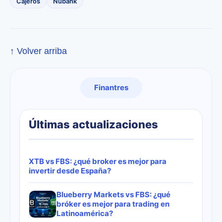
Cajeros
Nubank
↑ Volver arriba
Finantres
Últimas actualizaciones
XTB vs FBS: ¿qué broker es mejor para
invertir desde España?
Blueberry Markets vs FBS: ¿qué
bróker es mejor para trading en
Latinoamérica?