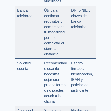
vinculados
Banca
Útil para
DNI o NIE y
telefónica
confirmar
claves de
requisitos y
banca
comprobar si
telefónica
tu modalidad
permite
completar el
cierre a
distancia
Solicitud
Recomendabl
Escrito
escrita
e cuando
firmado,
necesitas
identificación,
dejar una
IBAN y
prueba formal
petición de
o no puedes
justificante
acudir a la
oficina
App o web
Sirve para
No des por