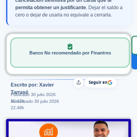
cancelación definitiva por un canal que te
permita obtener un justificante
. Dejar el saldo a
cero o dejar de usarla no equivale a cerrarla.
Banco No recomendado por Finantres
Seguir en
Compartir
Escrito por: Xavier
Tarrasó
Publicado
30 julio 2026
15:43h
Actualizado 30 julio 2026
22:48h