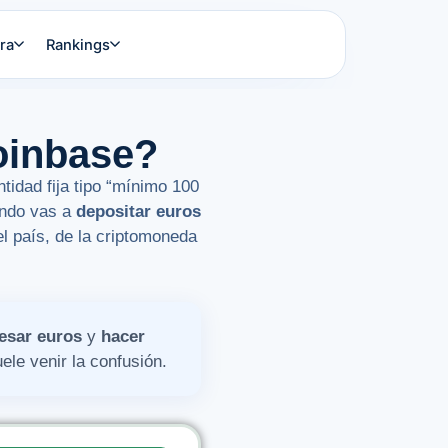
ra
Rankings
oinbase?
tidad fija tipo “mínimo 100
ando vas a
depositar euros
l país, de la criptomoneda
esar euros
y
hacer
le venir la confusión.