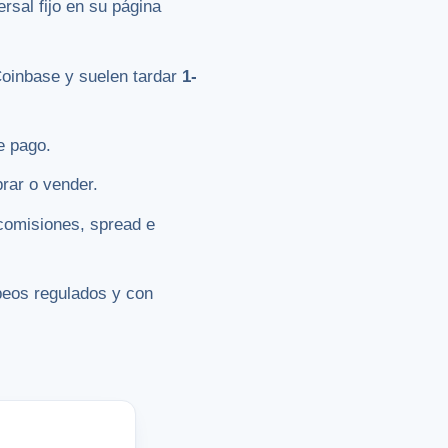
rsal fijo en su página
Coinbase y suelen tardar
1-
e pago.
rar o vender.
 comisiones, spread e
peos regulados y con