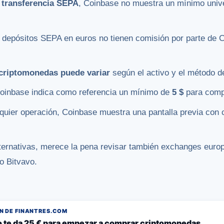
r
transferencia SEPA
, Coinbase no muestra un mínimo unive
s depósitos SEPA en euros no tienen comisión por parte de 
criptomonedas puede variar
según el activo y el método d
Coinbase indica como referencia un mínimo de
5 $
para comp
quier operación, Coinbase muestra una pantalla previa con
ternativas, merece la pena revisar también exchanges euro
o Bitvavo.
 DE FINANTRES.COM
o te da 25 € para empezar a comprar criptomonedas