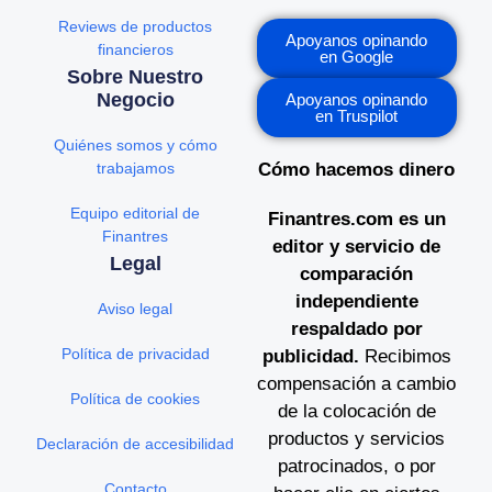
Reviews de productos
Apoyanos opinando
financieros
en Google
Sobre Nuestro
Negocio
Apoyanos opinando
en Truspilot
Quiénes somos y cómo
trabajamos
Cómo hacemos dinero
Equipo editorial de
Finantres.com es un
Finantres
editor y servicio de
Legal
comparación
independiente
Aviso legal
respaldado por
Política de privacidad
publicidad.
Recibimos
compensación a cambio
Política de cookies
de la colocación de
productos y servicios
Declaración de accesibilidad
patrocinados, o por
Contacto