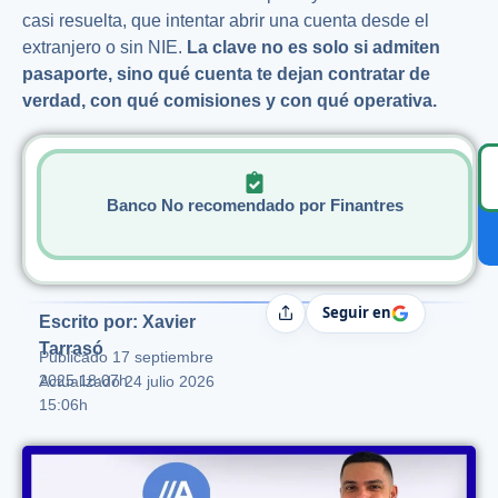
casi resuelta, que intentar abrir una cuenta desde el
extranjero o sin NIE.
La clave no es solo si admiten
pasaporte, sino qué cuenta te dejan contratar de
verdad, con qué comisiones y con qué operativa.
Banco No recomendado por Finantres
Seguir en
Compartir
Escrito por: Xavier
Tarrasó
Publicado
17 septiembre
2025 18:07h
Actualizado 24 julio 2026
15:06h