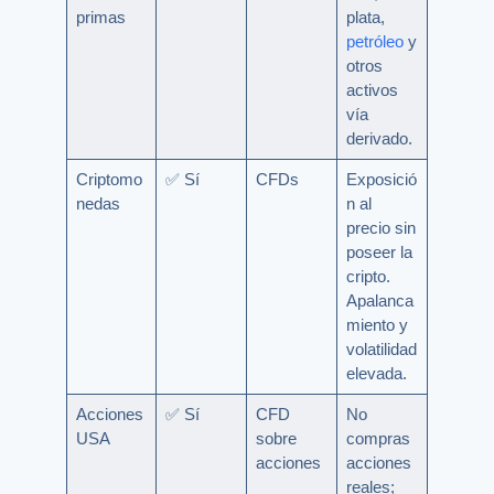
primas
plata,
petróleo
y
otros
activos
vía
derivado.
Criptomo
✅ Sí
CFDs
Exposició
nedas
n al
precio sin
poseer la
cripto.
Apalanca
miento y
volatilidad
elevada.
Acciones
✅ Sí
CFD
No
USA
sobre
compras
acciones
acciones
reales;