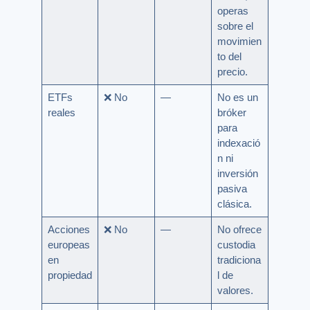
operas
sobre el
movimien
to del
precio.
ETFs
❌ No
—
No es un
reales
bróker
para
indexació
n ni
inversión
pasiva
clásica.
Acciones
❌ No
—
No ofrece
europeas
custodia
en
tradiciona
propiedad
l de
valores.