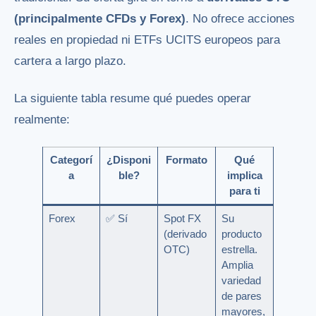
(principalmente CFDs y Forex)
. No ofrece acciones
reales en propiedad ni ETFs UCITS europeos para
cartera a largo plazo.
La siguiente tabla resume qué puedes operar
realmente:
Categorí
¿Disponi
Formato
Qué
a
ble?
implica
para ti
Forex
✅ Sí
Spot FX
Su
(derivado
producto
OTC)
estrella.
Amplia
variedad
de pares
mayores,