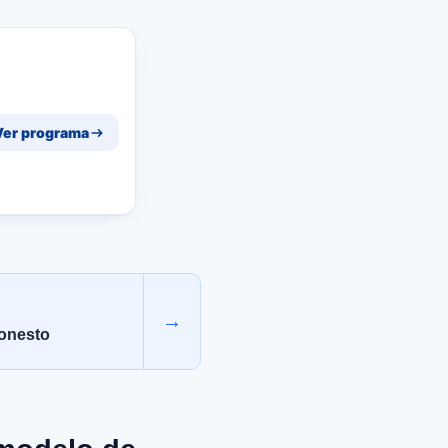
Ver programa
→
honesto