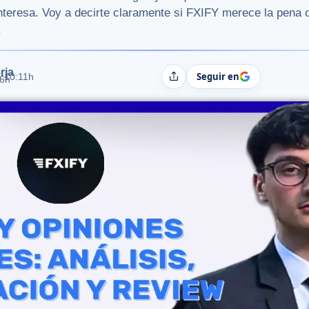
interesa. Voy a decirte claramente si FXIFY merece la pena 
.
rja
Seguir en
5 10:11h
Compartir
06h