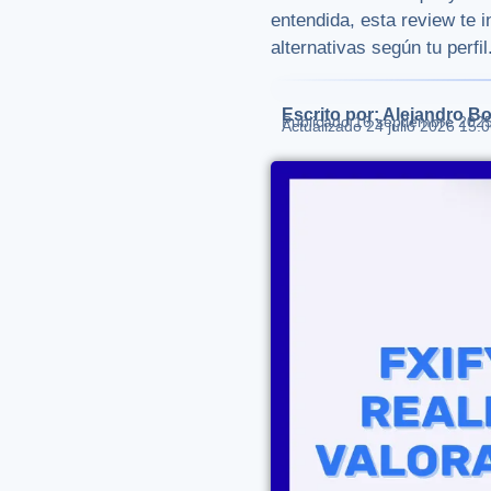
entendida, esta review te 
alternativas según tu perfil
Escrito por: Alejandro Bo
Publicado
16 septiembre 202
Actualizado 24 julio 2026 15: