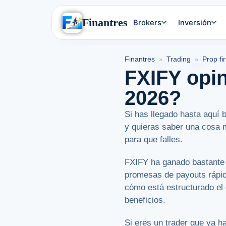
Finantres
Brokers
Inversión
Finantres
Trading
Prop fi
»
»
FXIFY opin
2026?
Si has llegado hasta aquí
y quieras saber una cosa 
para que falles.
FXIFY ha ganado bastante v
promesas de payouts rápido
cómo está estructurado el 
beneficios.
Si eres un trader que ya ha