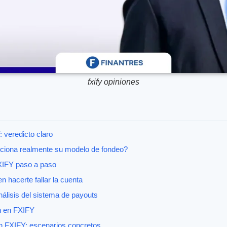
fxify opiniones
 veredicto claro
iona realmente su modelo de fondeo?
XIFY paso a paso
 hacerte fallar la cuenta
lisis del sistema de payouts
n en FXIFY
n FXIFY: escenarios concretos