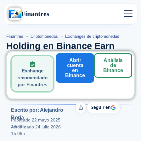
Finantres
Finantres
»
Criptomonedas
»
Exchanges de criptomonedas
Holding en Binance Earn
Abrir
Análisis
cuenta
de
en
Binance
Exchange
Binance
recomendado
por Finantres
Seguir en
Compartir
Escrito por: Alejandro
Borja
Publicado
22 mayo 2025
19:39h
Actualizado 24 julio 2026
15:06h