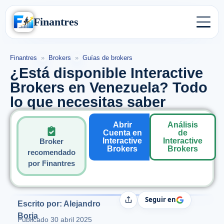
Finantres
Finantres
»
Brokers
»
Guías de brokers
¿Está disponible Interactive
Brokers en Venezuela? Todo
lo que necesitas saber
Abrir
Análisis
Cuenta en
de
Interactive
Interactive
Broker
Brokers
Brokers
recomendado
por Finantres
Seguir en
Compartir
Escrito por: Alejandro
Borja
Publicado
30 abril 2025