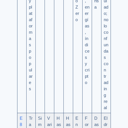
y
o
,
ns
ul
pl
Z
en
a
ad
at
er
er
o;
af
o
gí
no
or
as
lo
m
,
co
a
ín
nf
s
di
un
p
ce
da
o
s
s
p
y
co
ul
cri
n
ar
pt
tr
e
o
ad
s
in
g
re
al
E
Tr
Si
V
H
H
E
F
D
El
8
a
m
ari
as
as
n
or
as
dr