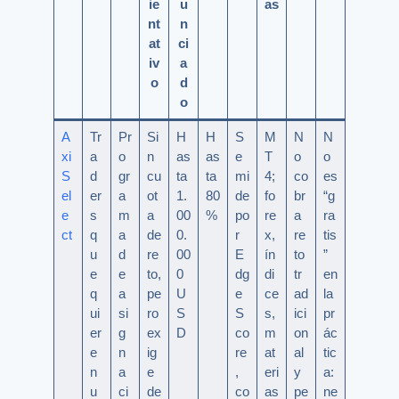
ie
u
as
nt
n
at
ci
iv
a
o
d
o
A
Tr
Pr
Si
H
H
S
M
N
N
xi
a
o
n
as
as
e
T
o
o
S
d
gr
cu
ta
ta
mi
4;
co
es
el
er
a
ot
1.
80
de
fo
br
“g
e
s
m
a
00
%
po
re
a
ra
ct
q
a
de
0.
r
x,
re
tis
u
d
re
00
E
ín
to
”
e
e
to,
0
dg
di
tr
en
q
a
pe
U
e
ce
ad
la
ui
si
ro
S
S
s,
ici
pr
er
g
ex
D
co
m
on
ác
e
n
ig
re
at
al
tic
n
a
e
,
eri
y
a:
u
ci
de
co
as
pe
ne