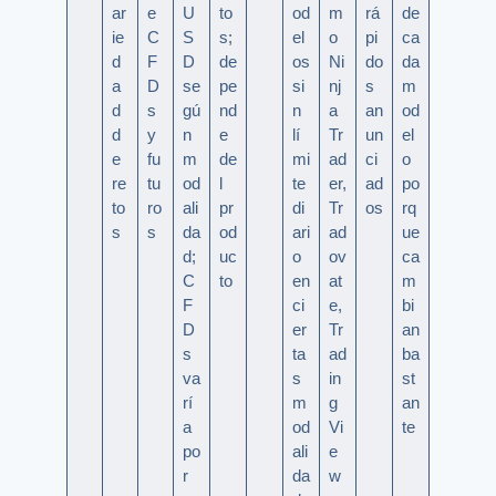
ar
e
U
to
od
m
rá
de
ie
C
S
s;
el
o
pi
ca
d
F
D
de
os
Ni
do
da
a
D
se
pe
si
nj
s
m
d
s
gú
nd
n
a
an
od
d
y
n
e
lí
Tr
un
el
e
fu
m
de
mi
ad
ci
o
re
tu
od
l
te
er,
ad
po
to
ro
ali
pr
di
Tr
os
rq
s
s
da
od
ari
ad
ue
d;
uc
o
ov
ca
C
to
en
at
m
F
ci
e,
bi
D
er
Tr
an
s
ta
ad
ba
va
s
in
st
rí
m
g
an
a
od
Vi
te
po
ali
e
r
da
w