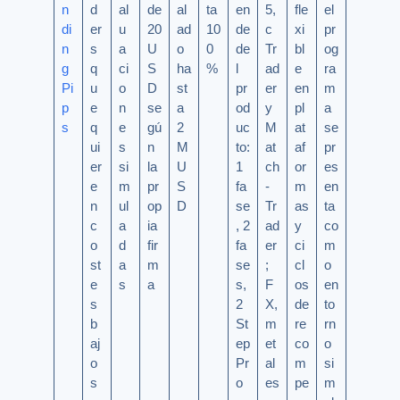
n
d
al
de
al
ta
en
5,
fle
el
di
er
u
20
ad
10
de
c
xi
pr
n
s
a
U
o
0
de
Tr
bl
og
g
q
ci
S
ha
%
l
ad
e
ra
Pi
u
o
D
st
pr
er
en
m
p
e
n
se
a
od
y
pl
a
s
q
e
gú
2
uc
M
at
se
ui
s
n
M
to:
at
af
pr
er
si
la
U
1
ch
or
es
e
m
pr
S
fa
-
m
en
n
ul
op
D
se
Tr
as
ta
c
a
ia
, 2
ad
y
co
o
d
fir
fa
er
ci
m
st
a
m
se
;
cl
o
e
s
a
s,
F
os
en
s
2
X,
de
to
b
St
m
re
rn
aj
ep
et
co
o
o
Pr
al
m
si
s
o
es
pe
m