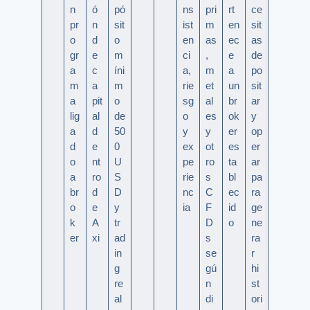
n
ó
pó
ns
pri
rt
ce
pr
n
sit
ist
m
en
sit
o
d
o
en
as
ec
as
gr
e
m
ci
,
e
de
a
c
íni
a,
m
a
po
m
a
m
rie
et
un
sit
a
pit
o
sg
al
br
ar
lig
al
de
o
es
ok
y
a
d
50
y
y
er
op
d
e
0
ex
ot
es
er
o
nt
U
pe
ro
ta
ar
a
ro
S
rie
s
bl
pa
br
d
D
nc
C
ec
ra
o
e
y
ia
F
id
ge
k
A
tr
D
o
ne
er
xi
ad
s
ra
in
se
r
g
gú
hi
re
n
st
al
di
ori