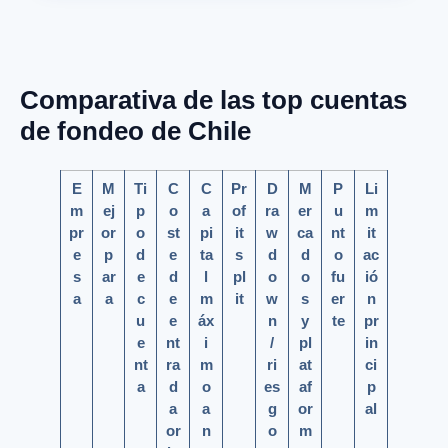
Comparativa de las top cuentas
de fondeo de Chile
E
M
Ti
C
C
Pr
D
M
P
Li
m
ej
p
o
a
of
ra
er
u
m
pr
or
o
st
pi
it
w
ca
nt
it
e
p
d
e
ta
s
d
d
o
ac
s
ar
e
d
l
pl
o
o
fu
ió
a
a
c
e
m
it
w
s
er
n
u
e
áx
n
y
te
pr
e
nt
i
/
pl
in
nt
ra
m
ri
at
ci
a
d
o
es
af
p
a
a
g
or
al
or
n
o
m