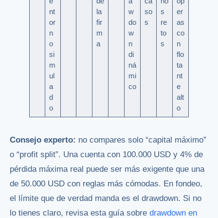
e
de
a
ca
no
op
nt
la
w
so
s
er
or
fir
do
s
re
as
n
m
w
to
co
o
a
n
s
n
si
di
flo
m
ná
ta
ul
mi
nt
a
co
e
d
alt
o
o
Consejo experto:
no compares solo “capital máximo”
o “profit split”. Una cuenta con 100.000 USD y 4% de
pérdida máxima real puede ser más exigente que una
de 50.000 USD con reglas más cómodas. En fondeo,
el límite que de verdad manda es el drawdown. Si no
lo tienes claro, revisa esta guía sobre
drawdown en