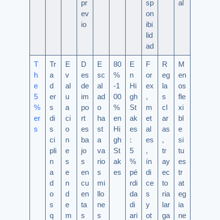
pr
sp
al
ev
on
io
ibi
lid
ad
T
Tr
E
D
E
80
E
F
R
M
h
a
v
es
sc
%
n
or
eg
en
e
d
al
de
al
-1
Hi
ex
la
os
5
er
u
im
ad
00
gh
,
s
fle
%
s
a
po
o
%
St
m
cl
xi
er
di
ci
rt
ha
en
ak
et
ar
bl
s
s
o
es
st
Hi
es
al
as
e
ci
n
ba
a
gh
:
es
,
si
pli
e
jo
va
St
5
,
tr
tu
n
s
s
rio
ak
%
ín
ay
es
a
e
en
s
es
pé
di
ec
tr
d
n
cu
mi
rdi
ce
to
at
o
d
en
llo
da
s
ria
eg
s
e
ta
ne
di
y
lar
ia
q
m
s
s
ari
ot
ga
ne