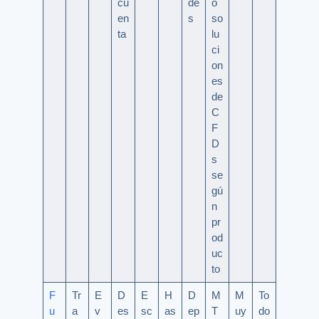
cu
de
o
en
s
so
ta
lu
ci
on
es
de
C
F
D
s
se
gú
n
pr
od
uc
to
F
Tr
E
D
E
H
D
M
M
To
u
a
v
es
sc
as
ep
T
uy
do