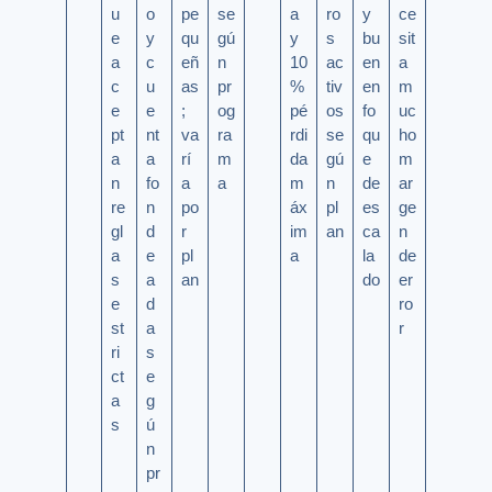
u
o
pe
se
a
ro
y
ce
e
y
qu
gú
y
s
bu
sit
a
c
eñ
n
10
ac
en
a
c
u
as
pr
%
tiv
en
m
e
e
;
og
pé
os
fo
uc
pt
nt
va
ra
rdi
se
qu
ho
a
a
rí
m
da
gú
e
m
n
fo
a
a
m
n
de
ar
re
n
po
áx
pl
es
ge
gl
d
r
im
an
ca
n
a
e
pl
a
la
de
s
a
an
do
er
e
d
ro
st
a
r
ri
s
ct
e
a
g
s
ú
n
pr