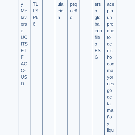
y
TL
ula
peq
ers
ace
Me
LS
ció
ueñ
o
pta
tav
P6
n
o
glo
un
ers
6
bal
pro
e
con
duc
UC
filtr
to
ITS
o
de
ET
ES
nic
F
G
ho
AC
con
C-
ma
US
yor
D
ries
go
de
ta
ma
ño
y
liqu