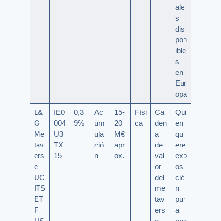
ale
s
dis
pon
ible
s
en
Eur
opa
L&
IE0
0,3
Ac
15-
Físi
Ca
Qui
G
004
9%
um
20
ca
den
en
Me
U3
ula
M€
a
qui
tav
TX
ció
apr
de
ere
ers
15
n
ox.
val
exp
e
or
osi
UC
del
ció
ITS
me
n
ET
tav
pur
F
ers
a
US
o
con