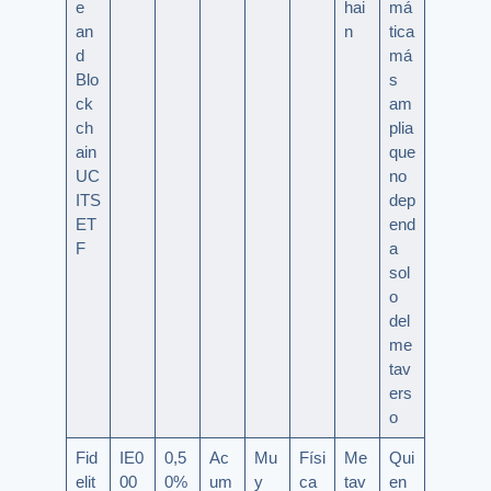
e
hai
má
an
n
tica
d
má
Blo
s
ck
am
ch
plia
ain
que
UC
no
ITS
dep
ET
end
F
a
sol
o
del
me
tav
ers
o
Fid
IE0
0,5
Ac
Mu
Físi
Me
Qui
elit
00
0%
um
y
ca
tav
en