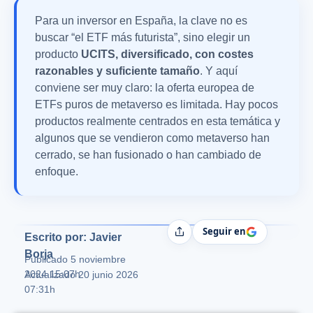
Para un inversor en España, la clave no es
buscar “el ETF más futurista”, sino elegir un
producto
UCITS, diversificado, con costes
razonables y suficiente tamaño
. Y aquí
conviene ser muy claro: la oferta europea de
ETFs puros de metaverso es limitada. Hay pocos
productos realmente centrados en esta temática y
algunos que se vendieron como metaverso han
cerrado, se han fusionado o han cambiado de
enfoque.
Seguir en
Compartir
Escrito por: Javier
Borja
Publicado
5 noviembre
2024 15:07h
Actualizado 20 junio 2026
07:31h