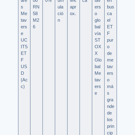
are
00
0%
um
M€
ca
tav
en
s
RN
ula
apr
ers
bus
Me
58
ció
ox.
o
ca
tav
M2
n
glo
el
ers
6
bal
ET
e
vía
F
UC
ST
pur
ITS
OX
o
ET
X
de
F
Glo
me
US
bal
tav
D
Me
ers
(Ac
tav
o
c)
ers
má
e
s
gra
nde
de
los
prin
cip