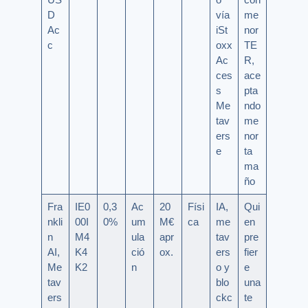
D
vía
me
Ac
iSt
nor
c
oxx
TE
Ac
R,
ces
ace
s
pta
Me
ndo
tav
me
ers
nor
e
ta
ma
ño
Fra
IE0
0,3
Ac
20
Físi
IA,
Qui
nkli
00I
0%
um
M€
ca
me
en
n
M4
ula
apr
tav
pre
AI,
K4
ció
ox.
ers
fier
Me
K2
n
o y
e
tav
blo
una
ers
ckc
te