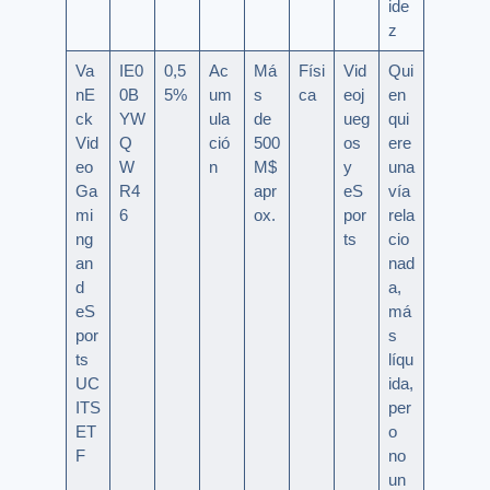
ide
z
Va
IE0
0,5
Ac
Má
Físi
Vid
Qui
nE
0B
5%
um
s
ca
eoj
en
ck
YW
ula
de
ueg
qui
Vid
Q
ció
500
os
ere
eo
W
n
M$
y
una
Ga
R4
apr
eS
vía
mi
6
ox.
por
rela
ng
ts
cio
an
nad
d
a,
eS
má
por
s
ts
líqu
UC
ida,
ITS
per
ET
o
F
no
un