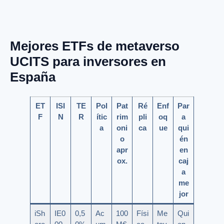
Mejores ETFs de metaverso
UCITS para inversores en
España
ET
ISI
TE
Pol
Pat
Ré
Enf
Par
F
N
R
ític
rim
pli
oq
a
a
oni
ca
ue
qui
o
én
apr
en
ox.
caj
a
me
jor
iSh
IE0
0,5
Ac
100
Físi
Me
Qui