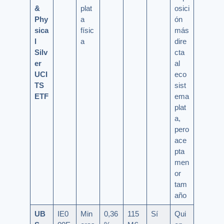
&
plat
osici
Phy
a
ón
sica
físic
más
l
a
dire
Silv
cta
er
al
UCI
eco
TS
sist
ETF
ema
plat
a,
pero
ace
pta
men
or
tam
año
UB
IE0
Min
0,36
115
Sí
Qui