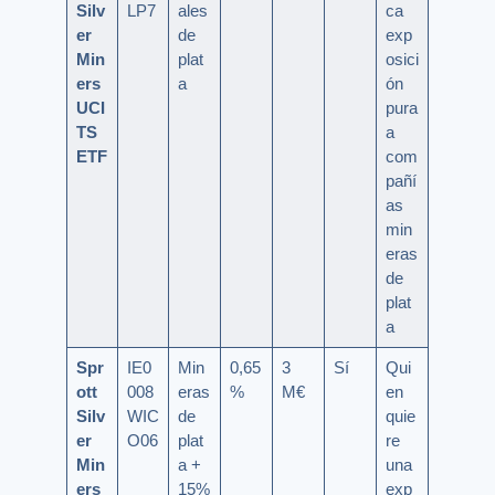
Silv
LP7
ales
ca
er
de
exp
Min
plat
osici
ers
a
ón
UCI
pura
TS
a
ETF
com
pañí
as
min
eras
de
plat
a
Spr
IE0
Min
0,65
3
Sí
Qui
ott
008
eras
%
M€
en
Silv
WIC
de
quie
er
O06
plat
re
Min
a +
una
ers
15%
exp