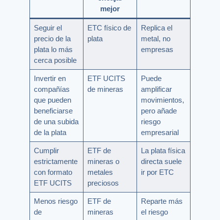
mejor
Seguir el
ETC físico de
Replica el
precio de la
plata
metal, no
plata lo más
empresas
cerca posible
Invertir en
ETF UCITS
Puede
compañías
de mineras
amplificar
que pueden
movimientos,
beneficiarse
pero añade
de una subida
riesgo
de la plata
empresarial
Cumplir
ETF de
La plata física
estrictamente
mineras o
directa suele
con formato
metales
ir por ETC
ETF UCITS
preciosos
Menos riesgo
ETF de
Reparte más
de
mineras
el riesgo