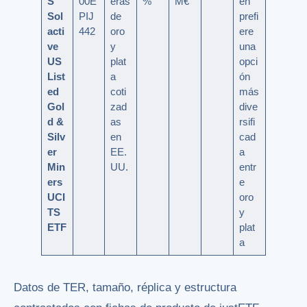
S
00E
eras
%
M€
en
Sol
PIJ
de
prefi
acti
442
oro
ere
ve
y
una
US
plat
opci
List
a
ón
ed
coti
más
Gol
zad
dive
d &
as
rsifi
Silv
en
cad
er
EE.
a
Min
UU.
entr
ers
e
UCI
oro
TS
y
ETF
plat
a
Datos de TER, tamaño, réplica y estructura