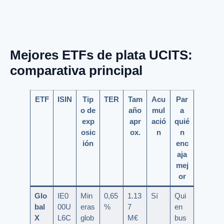
Mejores ETFs de plata UCITS:
comparativa principal
ETF
ISIN
Tip
TER
Tam
Acu
Par
o de
año
mul
a
exp
apr
ació
quié
osic
ox.
n
n
ión
enc
aja
mej
or
Glo
IE0
Min
0,65
1.13
Sí
Qui
bal
00U
eras
%
7
en
X
L6C
glob
M€
bus