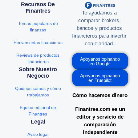
Recursos De
Finantres
Te ayudamos a
comparar brokers,
Temas populares de
bancos y productos
finanzas
financieros para invertir
Herramientas financieras
con claridad.
Reviews de productos
Apoyanos opinando
financieros
en Google
Sobre Nuestro
Negocio
Apoyanos opinando
en Truspilot
Quiénes somos y cómo
trabajamos
Cómo hacemos dinero
Equipo editorial de
Finantres.com es un
Finantres
editor y servicio de
Legal
comparación
independiente
Aviso legal