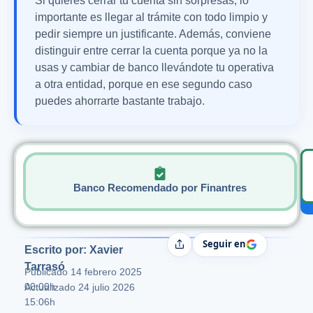
Si quieres cerrar tu cuenta sin sorpresas, lo
importante es llegar al trámite con todo limpio y
pedir siempre un justificante. Además, conviene
distinguir entre cerrar la cuenta porque ya no la
usas y cambiar de banco llevándote tu operativa
a otra entidad, porque en ese segundo caso
puedes ahorrarte bastante trabajo.
Banco Recomendado por Finantres
Seguir en
Compartir
Escrito por: Xavier
Tarrasó
Publicado
14 febrero 2025
00:00h
Actualizado 24 julio 2026
15:06h