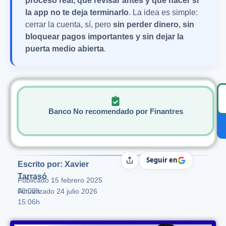
proceso real, qué revisar antes y qué hacer si
la app no te deja terminarlo
. La idea es simple:
cerrar la cuenta, sí, pero
sin perder dinero, sin
bloquear pagos importantes y sin dejar la
puerta medio abierta
.
Banco No recomendado por Finantres
Seguir en
Compartir
Escrito por: Xavier
Tarrasó
Publicado
15 febrero 2025
00:00h
Actualizado 24 julio 2026
15:06h