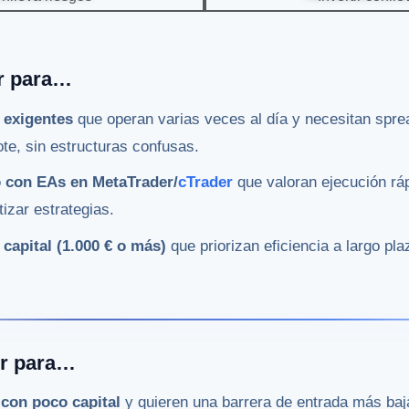
or para…
 exigentes
que operan varias veces al día y necesitan spr
lote, sin estructuras confusas.
o con EAs en MetaTrader/
cTrader
que valoran ejecución ráp
izar estrategias.
capital (1.000 € o más)
que priorizan eficiencia a largo pl
or para…
con poco capital
y quieren una barrera de entrada más baja