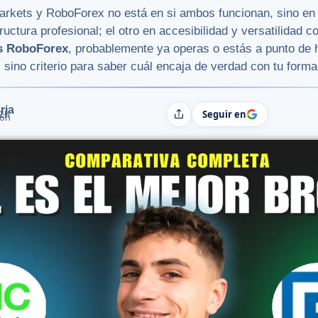
 Markets y RoboForex no está en si ambos funcionan, sino en
uctura profesional; el otro en accesibilidad y versatilidad c
vs RoboForex
, probablemente ya operas o estás a punto de h
sino criterio para saber cuál encaja de verdad con tu forma 
rja
Seguir en
1h
Compartir
06h