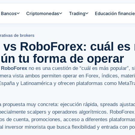
Bancos
Criptomonedas
Trading
Educación financie
ativas de brokers
 vs RoboForex: cuál es
ún tu forma de operar
s RoboForex
no es una cuestión de “cuál es más popular”, s
rimera vista ambos permiten operar en Forex, índices, mater
España y Latinoamérica y ofrecen plataformas como MetaTra
 propuesta muy concreta: ejecución rápida, spreads ajust
pecialmente scalpers y operadores algorítmicos. RoboForex
ipos de cuenta, promociones, acceso a diferentes plataforma
al inversor minorista que busca flexibilidad y entrada con po