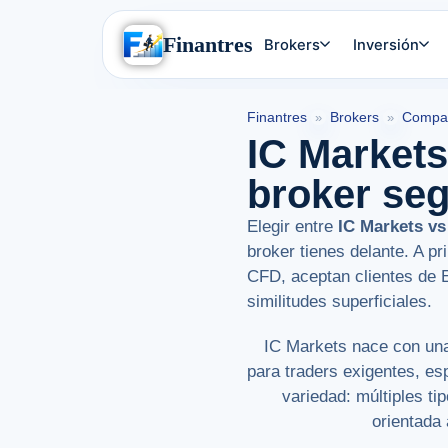
Finantres
Brokers
Inversión
Finantres
Brokers
Compar
»
»
IC Markets
broker seg
Elegir entre
IC Markets v
broker tienes delante. A p
CFD, aceptan clientes de 
similitudes superficiales.
IC Markets nace con una
para traders exigentes, es
variedad: múltiples t
orientada 