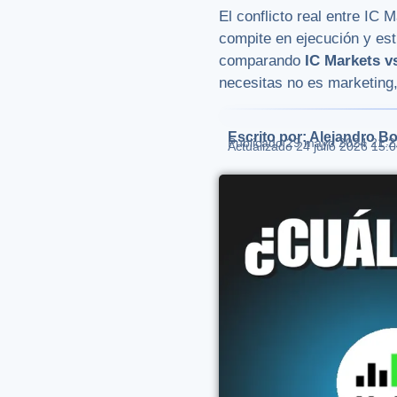
El conflicto real entre IC
compite en ejecución y estr
comparando
IC Markets 
necesitas no es marketing, 
Escrito por: Alejandro Bo
Publicado
29 mayo 2024 21:2
Actualizado 24 julio 2026 15: