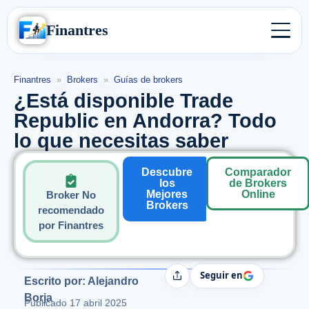
Finantres
Finantres
»
Brokers
»
Guías de brokers
¿Está disponible Trade
Republic en Andorra? Todo
lo que necesitas saber
Descubre
Comparador
los
de Brokers
Mejores
Online
Broker No
Brokers
recomendado
por Finantres
Seguir en
Compartir
Escrito por: Alejandro
Borja
Publicado
17 abril 2025