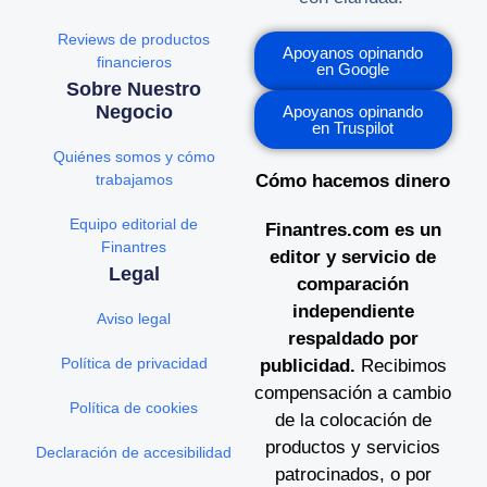
Reviews de productos
Apoyanos opinando
financieros
en Google
Sobre Nuestro
Negocio
Apoyanos opinando
en Truspilot
Quiénes somos y cómo
trabajamos
Cómo hacemos dinero
Equipo editorial de
Finantres.com es un
Finantres
editor y servicio de
Legal
comparación
independiente
Aviso legal
respaldado por
Política de privacidad
publicidad.
Recibimos
compensación a cambio
Política de cookies
de la colocación de
productos y servicios
Declaración de accesibilidad
patrocinados, o por