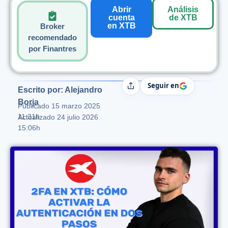
Abrir
Análisis
cuenta
de XTB
en XTB
Broker
recomendado
por Finantres
Seguir en
Compartir
Escrito por: Alejandro
Borja
Publicado
15 marzo 2025
11:31h
Actualizado 24 julio 2026
15:06h