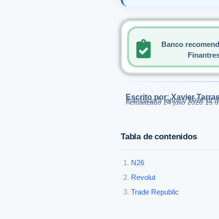
Banco recomend
Finantre
Escrito por: Xavier Tarra
Publicado
5 febrero 2026 11:
Actualizado 24 julio 2026 15:
Tabla de contenidos
N26
Revolut
Trade Republic