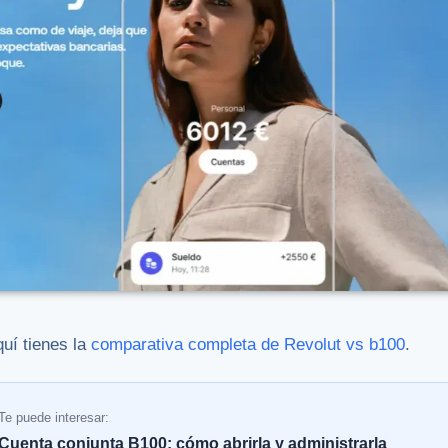
quí tienes la
comparativa completa de Revolut vs b100
.
Te puede interesar:
Cuenta conjunta B100: cómo abrirla y administrarla