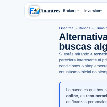
Finantres
Brokers
Inversión
Finantres
Bancos
Guías 
»
»
Alternativ
buscas alg
Si estás mirando
alternat
pareciera interesante al p
condiciones o simplemente 
entusiasmo inicial no siemp
Lo bueno es que hoy n
online
, en
remunerac
en finanzas personales