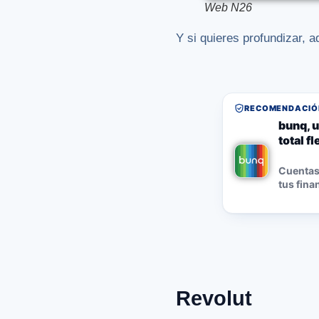
Web N26
Y si quieres profundizar, a
RECOMENDACIÓN
bunq, u
total f
Cuentas,
tus fina
Revolut