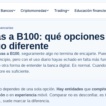
Bancos
Criptomonedas
Trading
Educación financie
bancarias
as a B100: qué opciones 
o diferente
ivas a B100
, seguramente algo no termina de encajarte. Pue
rincipio, pero con el uso diario hayas echado en falta más fu
otra forma de entender la banca digital. Es normal. Cuando s
re es suficiente.
o dependes de una sola opción.
Hay entidades
que
compite
ión
o en
experiencia
móvil. Comparar no es desconfiar, es t
, suele marcar la diferencia.