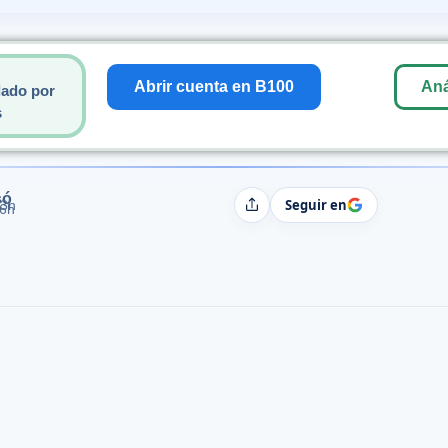
Abrir cuenta en B100
Aná
ado por
s
só
Seguir en
33h
Compartir
06h